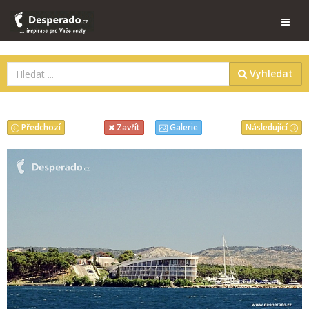
Vyhledat
Předchozí
Následující
Zavřít
Galerie