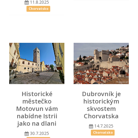
11.8.2025
Chorvatsko
Historické
Dubrovník je
městečko
historickým
Motovun vám
skvostem
nabídne Istrii
Chorvatska
jako na dlani
14.7.2025
30.7.2025
Chorvatsko