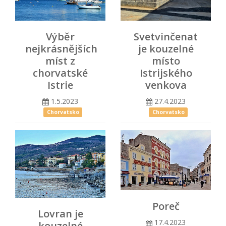
Výběr
Svetvinčenat
nejkrásnějších
je kouzelné
míst z
místo
chorvatské
Istrijského
Istrie
venkova
1.5.2023
27.4.2023
Chorvatsko
Chorvatsko
Poreč
Lovran je
17.4.2023
kouzelné