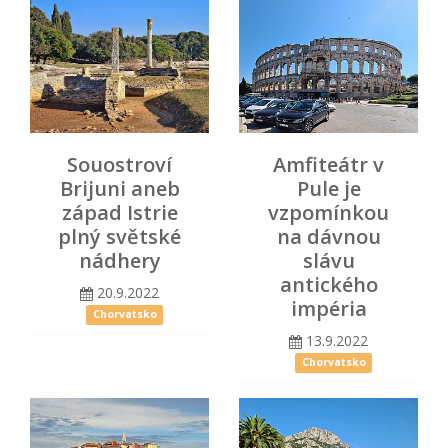
Souostroví
Amfiteátr v
Brijuni aneb
Pule je
západ Istrie
vzpomínkou
plný světské
na dávnou
nádhery
slávu
antického
20.9.2022
impéria
Chorvatsko
13.9.2022
Chorvatsko