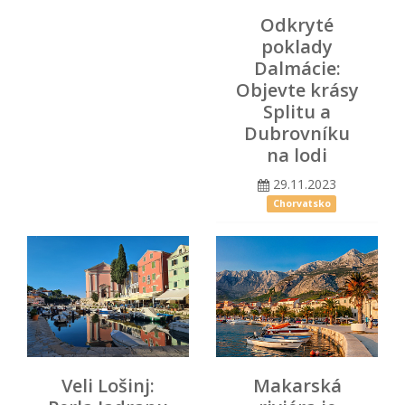
Odkryté
poklady
Dalmácie:
Objevte krásy
Splitu a
Dubrovníku
na lodi
29.11.2023
Chorvatsko
Veli Lošinj:
Makarská