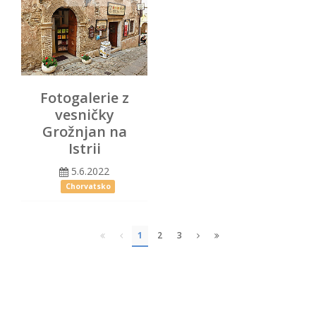
Fotogalerie z
vesničky
Grožnjan na
Istrii
5.6.2022
Chorvatsko
1
2
3