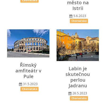
Chorvatsko
město na
Istrii
5.6.2023
Chorvatsko
Římský
Labin je
amfiteátr v
skutečnou
Pule
perlou
31.5.2023
Jadranu
Chorvatsko
26.5.2023
Chorvatsko