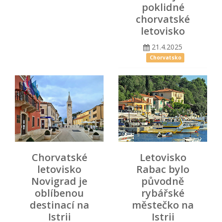
poklidné
chorvatské
letovisko
21.4.2025
Chorvatsko
Chorvatské
Letovisko
letovisko
Rabac bylo
Novigrad je
původně
oblíbenou
rybářské
destinací na
městečko na
Istrii
Istrii