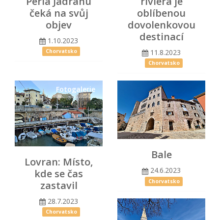
Perla Jadranu
riviéra je
čeká na svůj
oblíbenou
objev
dovolenkovou
destinací
1.10.2023
11.8.2023
Chorvatsko
Chorvatsko
Fotogalerie
Bale
Lovran: Místo,
24.6.2023
kde se čas
Chorvatsko
zastavil
28.7.2023
Chorvatsko