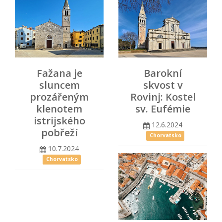
Fažana je
Barokní
sluncem
skvost v
prozářeným
Rovinj: Kostel
klenotem
sv. Eufémie
istrijského
12.6.2024
pobřeží
Chorvatsko
10.7.2024
Chorvatsko