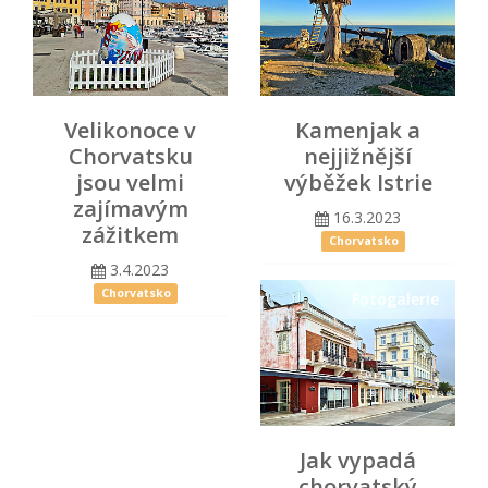
Velikonoce v
Kamenjak a
Chorvatsku
nejjižnější
jsou velmi
výběžek Istrie
zajímavým
16.3.2023
zážitkem
Chorvatsko
3.4.2023
Chorvatsko
Fotogalerie
Jak vypadá
chorvatský