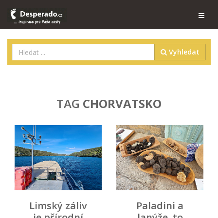
Vyhledat
TAG
CHORVATSKO
Limský záliv
Paladini a
je přírodní
lanýže, to