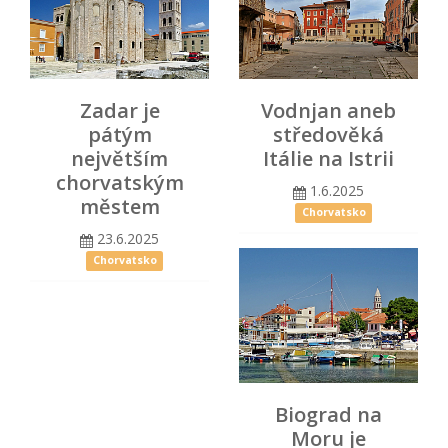
Zadar je
Vodnjan aneb
pátým
středověká
největším
Itálie na Istrii
chorvatským
1.6.2025
městem
Chorvatsko
23.6.2025
Chorvatsko
Biograd na
Moru je