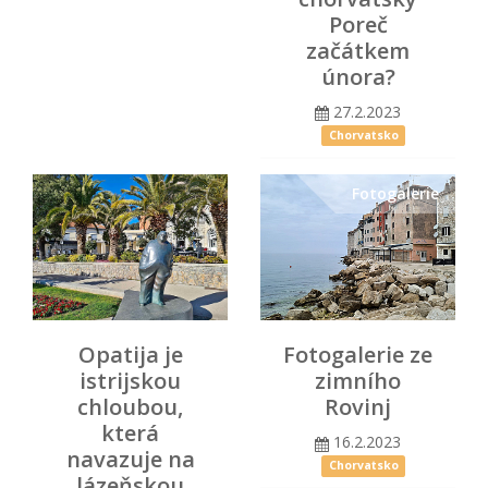
Poreč
začátkem
února?
27.2.2023
Chorvatsko
Fotogalerie
Opatija je
Fotogalerie ze
istrijskou
zimního
chloubou,
Rovinj
která
16.2.2023
navazuje na
Chorvatsko
lázeňskou