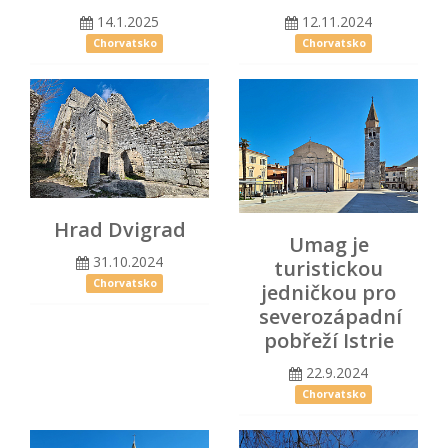
14.1.2025
12.11.2024
Chorvatsko
Chorvatsko
Hrad Dvigrad
Umag je
31.10.2024
turistickou
Chorvatsko
jedničkou pro
severozápadní
pobřeží Istrie
22.9.2024
Chorvatsko