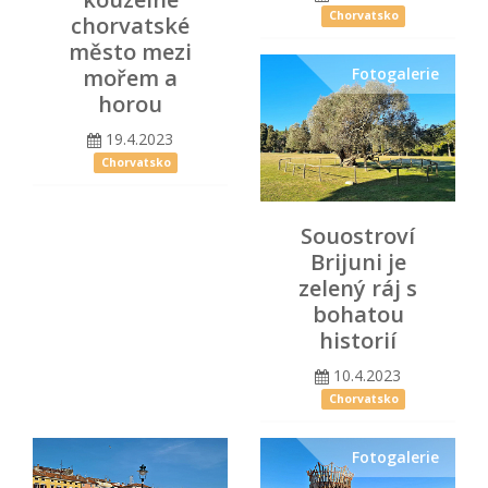
Chorvatsko
chorvatské
město mezi
mořem a
Fotogalerie
horou
19.4.2023
Chorvatsko
Souostroví
Brijuni je
zelený ráj s
bohatou
historií
10.4.2023
Chorvatsko
Fotogalerie