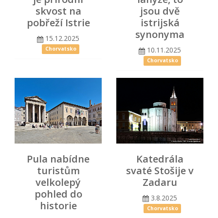
skvost na
jsou dvě
pobřeží Istrie
istrijská
synonyma
15.12.2025
10.11.2025
Chorvatsko
Chorvatsko
Pula nabídne
Katedrála
turistům
svaté Stošije v
velkolepý
Zadaru
pohled do
3.8.2025
historie
Chorvatsko