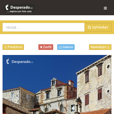
Vyhledat
Předchozí
Následující
Zavřít
Galerie