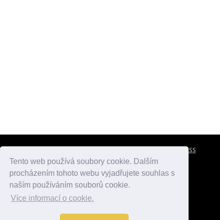
CESTOVNÍ POJIŠTĚNÍ
KONTAKTY
REKLAMA
RSS
Tento web používá soubory cookie. Dalším
procházením tohoto webu vyjadřujete souhlas s
atlasmest.cz
atlaspamatek.info
atlaszemi.info
naším používáním souborů cookie.
Více informací o cookie.
© 2005 - 2026 Desperado.cz. Všechna práva vyhrazena.
Data o počasí jsou přebírána z
OpenWeather
.