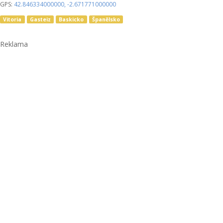
GPS:
42.846334000000
,
-2.671771000000
Vitoria
Gasteiz
Baskicko
Španělsko
Reklama