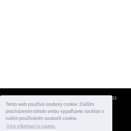
CESTOVNÍ POJIŠTĚNÍ
KONTAKTY
REKLAMA
RSS
Tento web používá soubory cookie. Dalším
procházením tohoto webu vyjadřujete souhlas s
atlasmest.cz
atlaspamatek.info
atlaszemi.info
naším používáním souborů cookie.
Více informací o cookie.
© 2005 - 2026 Desperado.cz. Všechna práva vyhrazena.