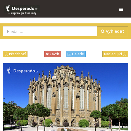
Vyhledat
Předchozí
Následující
Zavřít
Galerie