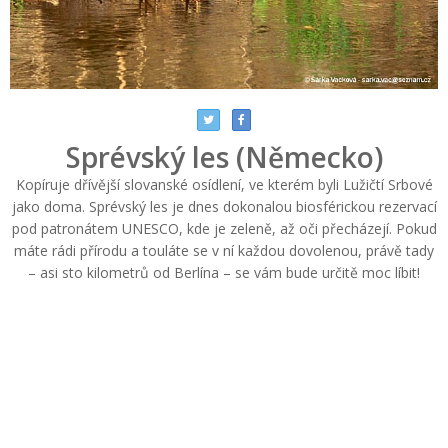
Sprévský les (Německo)
Kopíruje dřívější slovanské osídlení, ve kterém byli Lužičtí Srbové
jako doma. Sprévský les je dnes dokonalou biosférickou rezervací
pod patronátem UNESCO, kde je zeleně, až oči přecházejí. Pokud
máte rádi přírodu a touláte se v ní každou dovolenou, právě tady
– asi sto kilometrů od Berlína – se vám bude určitě moc líbit!