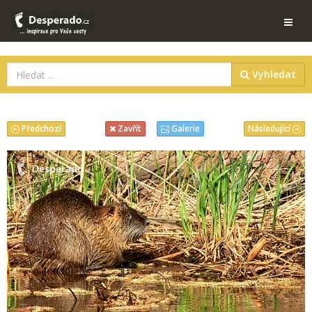
Vyhledat
Předchozí
Následující
Zavřít
Galerie