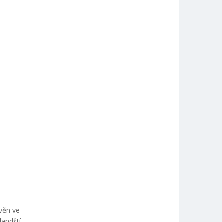
avěn ve
landští