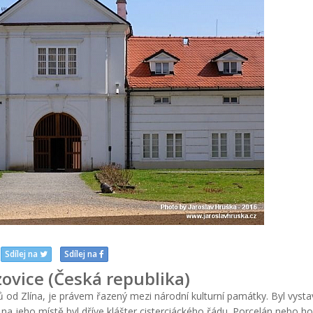
Sdílej na
Sdílej na
ovice (Česká republika)
ů od Zlína, je právem řazený mezi národní kulturní památky. Byl vyst
a jeho místě byl dříve klášter cisterciáckého řádu. Porcelán nebo ho