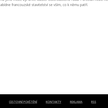
r nabídne francouzské stavitelství se vším, co k němu patří.
CESTOVNÍ POJIŠTĚNÍ
KONTAKTY
REKLAMA
RSS