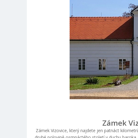
Zámek Viz
Zámek Vizovice, který najdete jen patnáct kilometr
druhé polovině osmnáctého století v duchu baroka, n