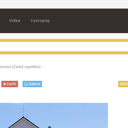
Videa
Cestopisy
zovice (Česká republika)
Násl
Zavřít
Galerie