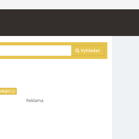
Vyhledat
edující
Reklama