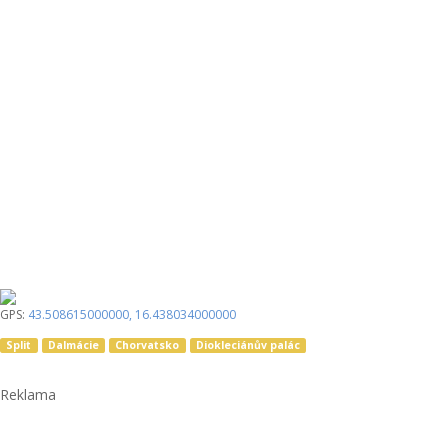
GPS:
43.508615000000
,
16.438034000000
Split
Dalmácie
Chorvatsko
Diokleciánův palác
Reklama