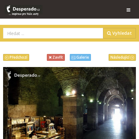
Vyhledat
Předchozí
Následující
Zavřít
Galerie