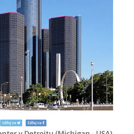
Sdílej na
Sdílej na
ter v Detroitu (Michigan - USA)