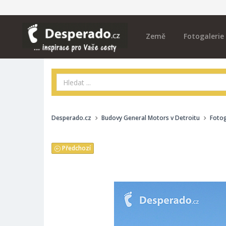
Země
Fotogalerie
Desperado.cz
Budovy General Motors v Detroitu
Fotog
Předchozí