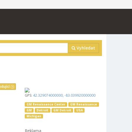
Vyhledat
edující
GPS:
42.329074000000
,
-83.039920000000
GM Renaissance Center
GM Renaissance
GM
Detroit
GM Detroit
USA
Michigan
Reklama