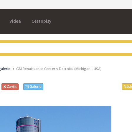
Videa
Cestopisy
alerie
GM Renaissance Center v Detroitu (Michigan - USA)
Násl
Zavřít
Galerie