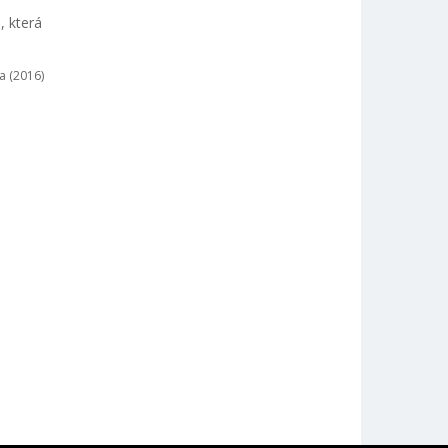
, která
a (2016)