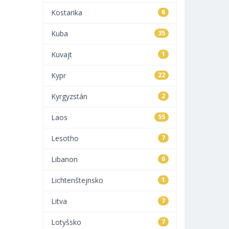
Kostarika
6
Kuba
35
Kuvajt
1
Kypr
22
Kyrgyzstán
2
Laos
55
Lesotho
7
Libanon
6
Lichtenštejnsko
1
Litva
7
Lotyšsko
7