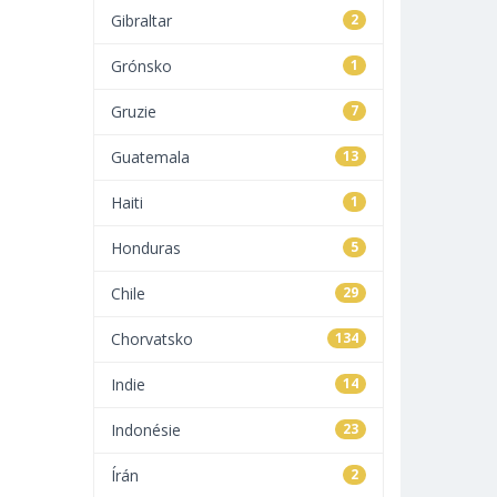
Gibraltar
2
Grónsko
1
Gruzie
7
Guatemala
13
Haiti
1
Honduras
5
Chile
29
Chorvatsko
134
Indie
14
Indonésie
23
Írán
2