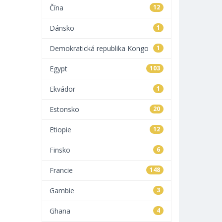
Čína
12
Dánsko
1
Demokratická republika Kongo
1
Egypt
103
Ekvádor
1
Estonsko
20
Etiopie
12
Finsko
6
Francie
148
Gambie
3
Ghana
4