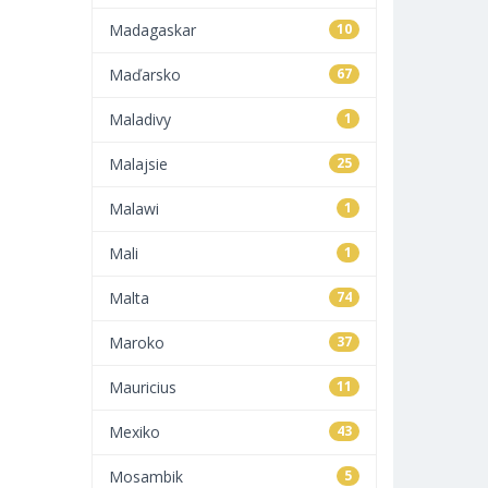
Madagaskar
10
Maďarsko
67
Maladivy
1
Malajsie
25
Malawi
1
Mali
1
Malta
74
Maroko
37
Mauricius
11
Mexiko
43
Mosambik
5