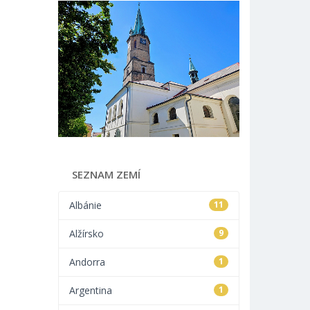
SEZNAM ZEMÍ
Albánie
11
Alžírsko
9
Andorra
1
Argentina
1