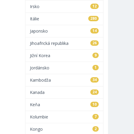
Irsko
12
Itálie
280
Japonsko
14
Jihoafrická republika
26
Jižní Korea
9
Jordánsko
1
Kambodža
34
Kanada
24
Keňa
10
Kolumbie
7
Kongo
2