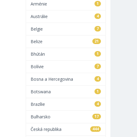
Arménie
1
Austrálie
4
Belgie
7
Belize
21
Bhútán
1
Bolívie
7
Bosna a Hercegovina
4
Botswana
1
Brazílie
4
Bulharsko
17
Česká republika
444