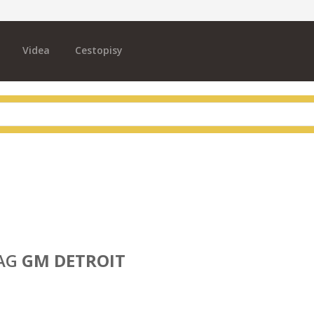
Videa
Cestopisy
AG
GM DETROIT