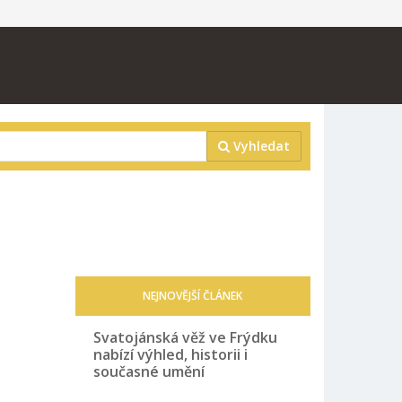
Vyhledat
NEJNOVĚJŠÍ ČLÁNEK
Svatojánská věž ve Frýdku
nabízí výhled, historii i
současné umění