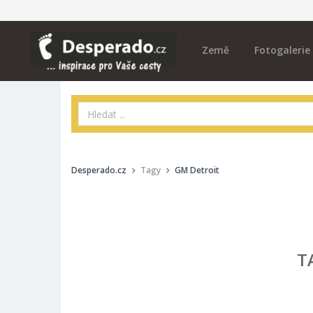
Země
Fotogalerie
Desperado.cz
Tagy
GM Detroit
T