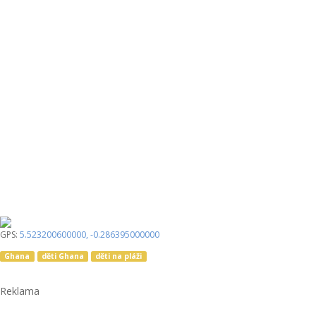
GPS:
5.523200600000
,
-0.286395000000
Ghana
děti Ghana
děti na pláži
Reklama