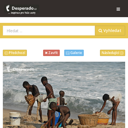
Vyhledat
Předchozí
Následující
Zavřít
Galerie