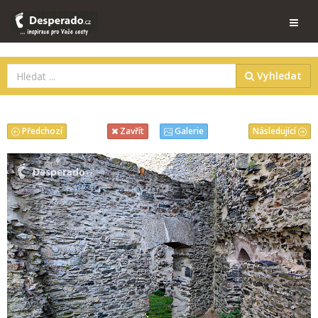
Vyhledat
Předchozí
Následující
Zavřít
Galerie