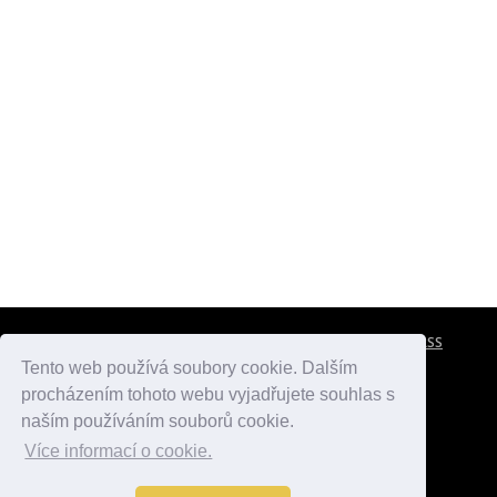
CESTOVNÍ POJIŠTĚNÍ
KONTAKTY
REKLAMA
RSS
Tento web používá soubory cookie. Dalším
procházením tohoto webu vyjadřujete souhlas s
atlasmest.cz
atlaspamatek.info
atlaszemi.info
naším používáním souborů cookie.
Více informací o cookie.
© 2005 - 2026 Desperado.cz. Všechna práva vyhrazena.
Data o počasí jsou přebírána z
OpenWeather
.