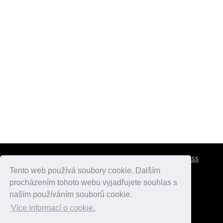
CESTOVNÍ POJIŠTĚNÍ
KONTAKTY
REKLAMA
RSS
Tento web používá soubory cookie. Dalším
procházením tohoto webu vyjadřujete souhlas s
atlasmest.cz
atlaspamatek.info
atlaszemi.info
naším používáním souborů cookie.
Více informací o cookie.
© 2005 - 2026 Desperado.cz. Všechna práva vyhrazena.