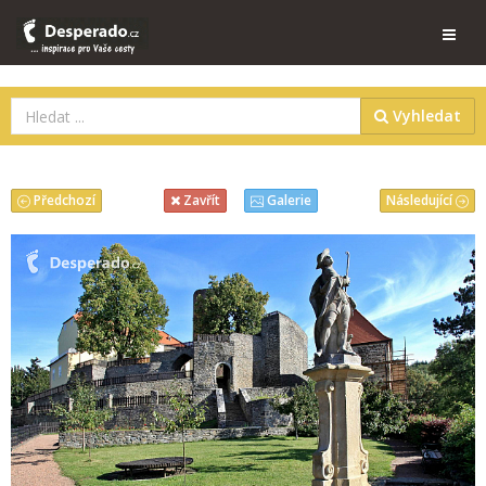
Vyhledat
Předchozí
Následující
Zavřít
Galerie