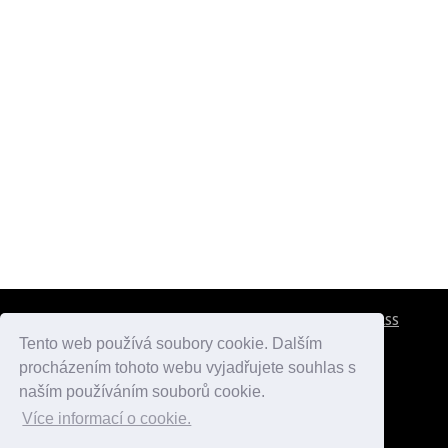
CESTOVNÍ POJIŠTĚNÍ
KONTAKTY
REKLAMA
RSS
Tento web používá soubory cookie. Dalším
procházením tohoto webu vyjadřujete souhlas s
atlasmest.cz
atlaspamatek.info
atlaszemi.info
naším používáním souborů cookie.
Více informací o cookie.
© 2005 - 2026 Desperado.cz. Všechna práva vyhrazena.