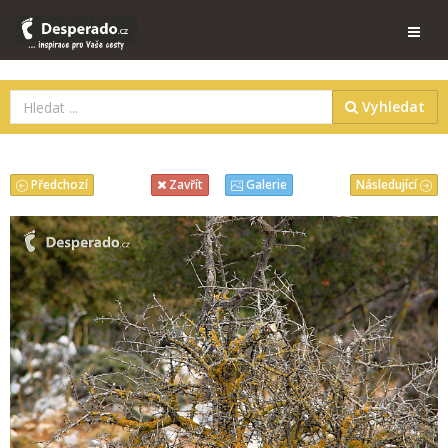
Vyhledat
Předchozí
Následující
Zavřít
Galerie