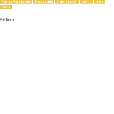
Planina Mesa Lasithi
Mesa Lasithi
Planina Lasithi
Lasithi
Kréta
Řecko
Reklama