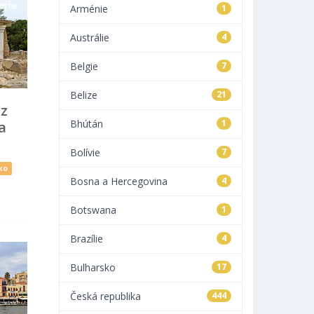
erie
Arménie
1
Austrálie
4
Belgie
7
Belize
21
 z
Bhútán
1
a
Bolívie
7
ko
Bosna a Hercegovina
4
Botswana
1
Brazílie
4
Bulharsko
17
Česká republika
444