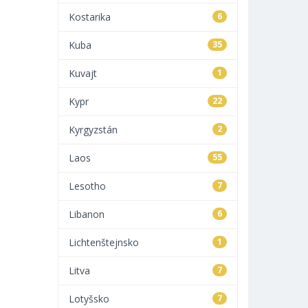
Kostarika
6
Kuba
35
Kuvajt
1
Kypr
22
Kyrgyzstán
2
Laos
55
Lesotho
7
Libanon
6
Lichtenštejnsko
1
Litva
7
Lotyšsko
7