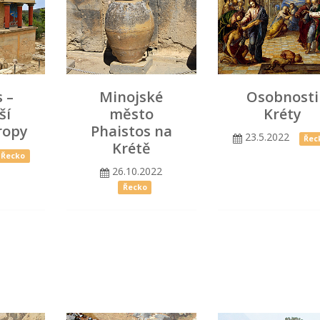
 –
Minojské
Osobnosti
ší
město
Kréty
ropy
Phaistos na
23.5.2022
Řec
Krétě
Řecko
26.10.2022
Řecko