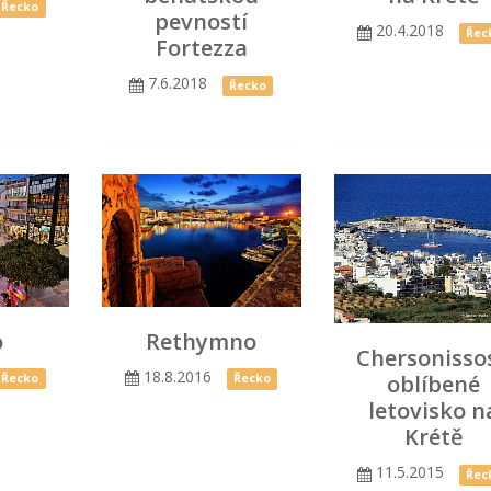
Řecko
pevností
20.4.2018
Řec
Fortezza
7.6.2018
Řecko
o
Rethymno
Chersonissos
18.8.2016
oblíbené
Řecko
Řecko
letovisko n
Krétě
11.5.2015
Řec