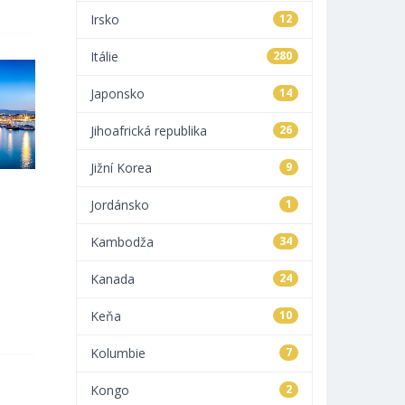
Irsko
12
Itálie
280
Japonsko
14
Jihoafrická republika
26
Jižní Korea
9
Jordánsko
1
Kambodža
34
Kanada
24
Keňa
10
Kolumbie
7
Kongo
2