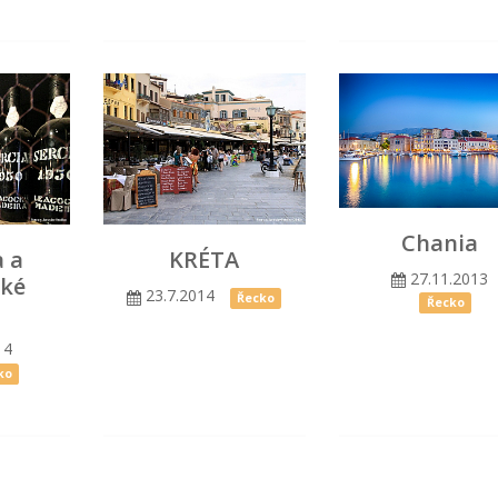
Chania
 a
KRÉTA
27.11.2013
ské
23.7.2014
Řecko
Řecko
14
ko