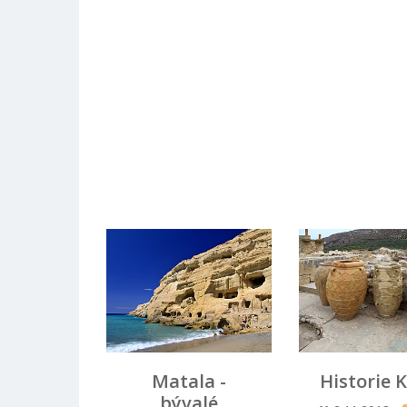
Matala -
Historie 
bývalé