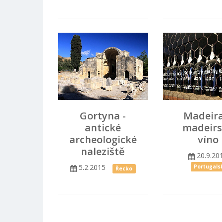
Gortyna -
Madeira
antické
madeir
archeologické
víno
naleziště
20.9.20
5.2.2015
Portugals
Řecko