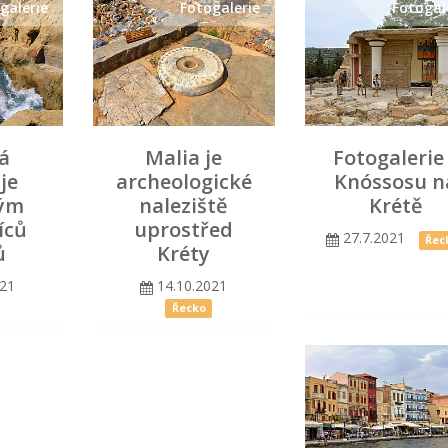
galerie
Fotogalerie
Fotogal
á
Malia je
Fotogalerie
je
archeologické
Knóssosu n
ným
naleziště
Krétě
íců
uprostřed
27.7.2021
Řec
ů
Kréty
021
14.10.2021
Řecko