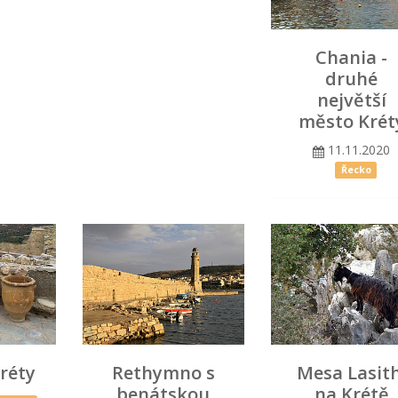
Chania -
druhé
největší
město Krét
11.11.2020
Řecko
Kréty
Rethymno s
Mesa Lasith
benátskou
na Krétě