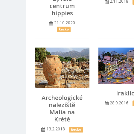
2.11.2018
centrum
hippies
21.10.2020
Řecko
Irakli
Archeologické
28.9.2016
naleziště
Malia na
Krétě
13.2.2018
Řecko