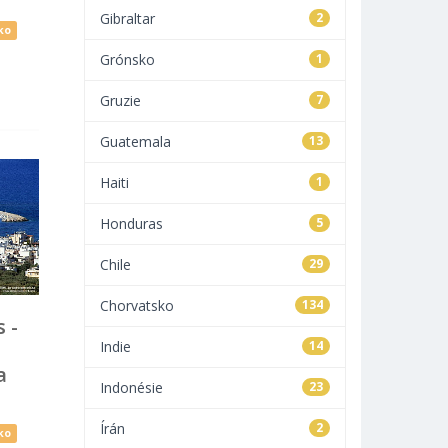
Gibraltar
2
ko
Grónsko
1
Gruzie
7
Guatemala
13
Haiti
1
Honduras
5
Chile
29
Chorvatsko
134
 -
Indie
14
a
Indonésie
23
Írán
2
ko