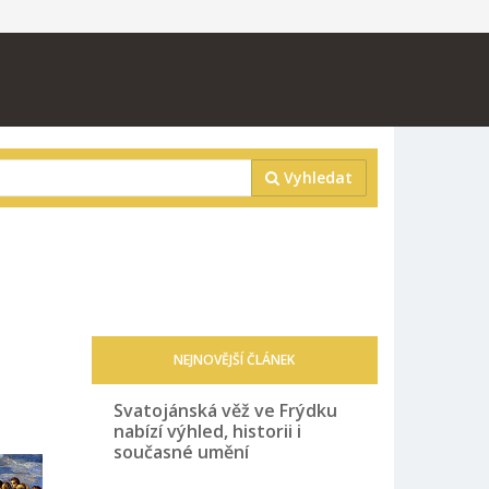
Vyhledat
NEJNOVĚJŠÍ ČLÁNEK
Svatojánská věž ve Frýdku
nabízí výhled, historii i
současné umění