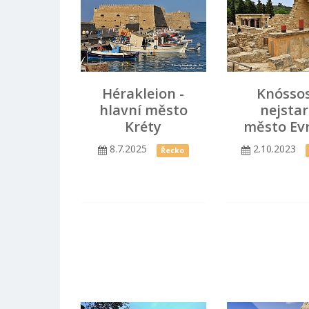
Hérakleion -
Knóssos
hlavní město
nejstar
Kréty
město Ev
8.7.2025
2.10.2023
Řecko