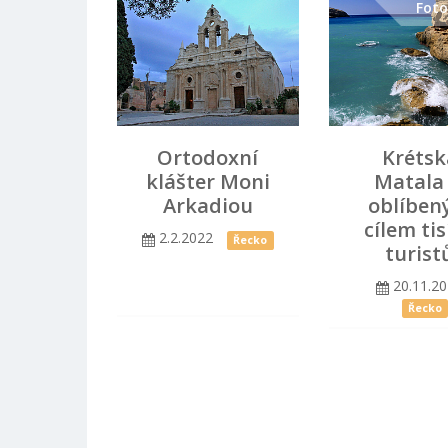
Foto
Ortodoxní
Krétsk
klášter Moni
Matala 
Arkadiou
oblíbe
cílem tis
2.2.2022
Řecko
turist
20.11.2
Řecko