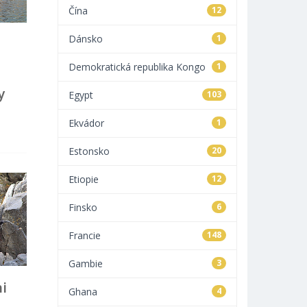
Čína
12
Dánsko
1
Demokratická republika Kongo
1
y
Egypt
103
Ekvádor
1
Estonsko
20
Etiopie
12
Finsko
6
Francie
148
Gambie
3
i
Ghana
4