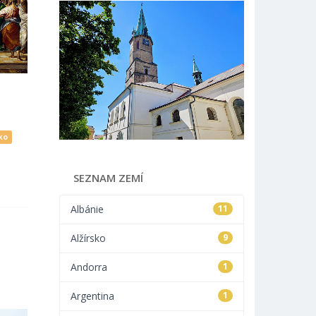
ko
SEZNAM ZEMÍ
Albánie
11
Alžírsko
9
Andorra
1
Argentina
1