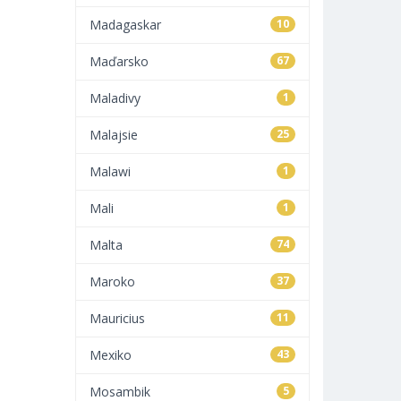
Madagaskar
10
Maďarsko
67
Maladivy
1
Malajsie
25
Malawi
1
Mali
1
Malta
74
Maroko
37
Mauricius
11
Mexiko
43
Mosambik
5