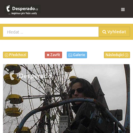
Vyhledat
Předchozí
Následující
Zavřít
Galerie