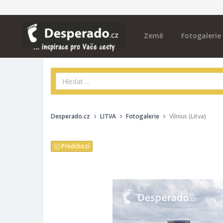
Země
Fotogalerie
Desperado.cz
LITVA
Fotogalerie
Vilnius (Litva)
Předchozí