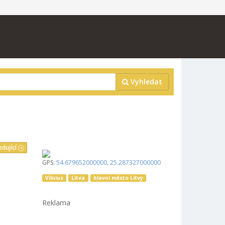
Vyhledat
edující
GPS:
54.679652000000
,
25.287327000000
Vilnius
Litva
hlavní město Litvy
Reklama