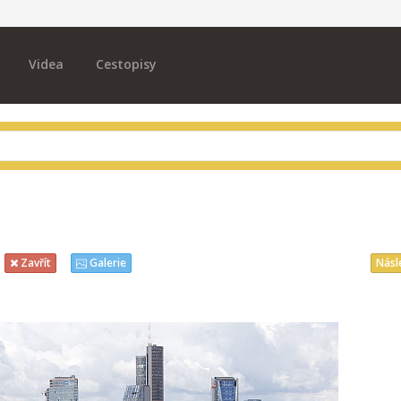
Videa
Cestopisy
Násl
Zavřít
Galerie