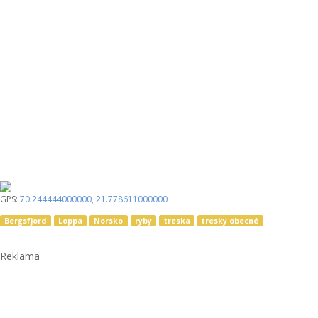
GPS:
70.244444000000
,
21.778611000000
Bergsfjord
Loppa
Norsko
ryby
treska
tresky obecné
Reklama