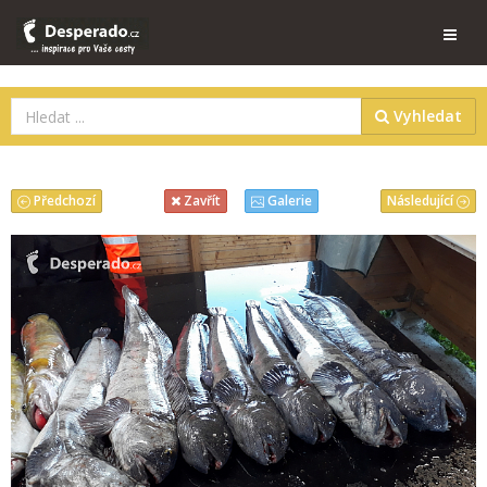
Vyhledat
Předchozí
Následující
Zavřít
Galerie