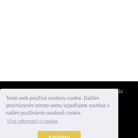
CESTOVNÍ POJIŠTĚNÍ
KONTAKTY
REKLAMA
RSS
Tento web používá soubory cookie. Dalším
procházením tohoto webu vyjadřujete souhlas s
atlasmest.cz
atlaspamatek.info
atlaszemi.info
naším používáním souborů cookie.
Více informací o cookie.
© 2005 - 2026 Desperado.cz. Všechna práva vyhrazena.
Data o počasí jsou přebírána z
OpenWeather
.
V pořádku