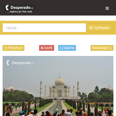
Vyhledat
Předchozí
Následující
Zavřít
Galerie