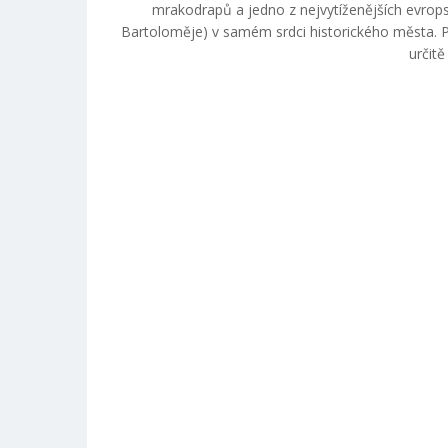
mrakodrapů a jedno z nejvytíženějších evrops
Bartoloměje) v samém srdci historického města. Prá
určit