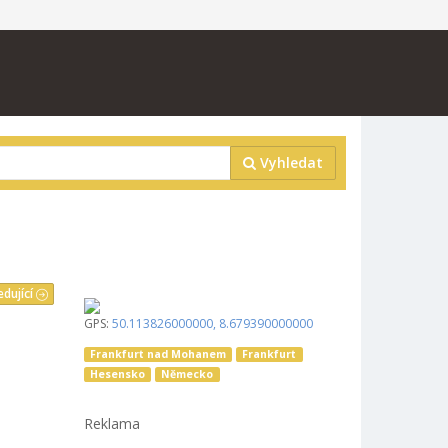
Vyhledat
edující
GPS:
50.113826000000
,
8.679390000000
Frankfurt nad Mohanem
Frankfurt
Hesensko
Německo
Reklama