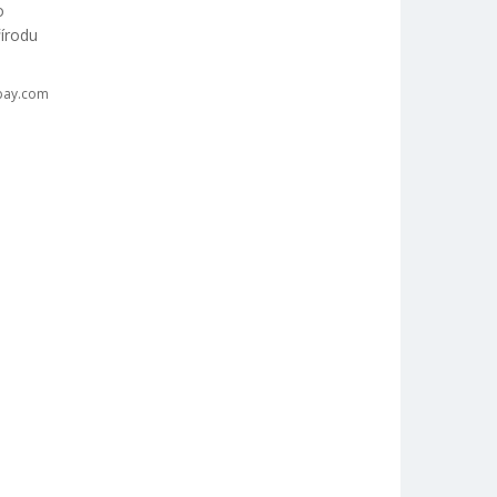
o
řírodu
bay.com