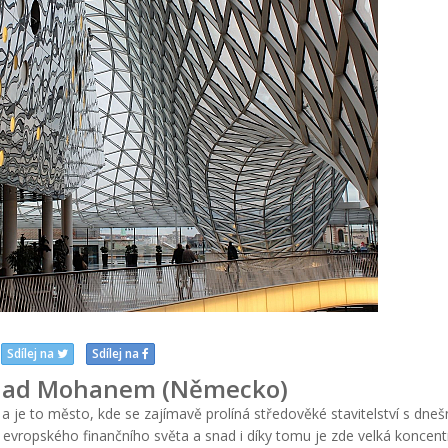
Sdílej na
Sdílej na
 nad Mohanem (Německo)
je to město, kde se zajímavě prolíná středověké stavitelství s dneš
 evropského finančního světa a snad i díky tomu je zde velká koncen