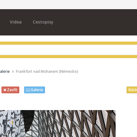
Videa
Cestopisy
alerie
Frankfurt nad Mohanem (Německo)
Násl
Zavřít
Galerie