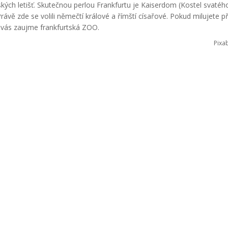
kých letišť. Skutečnou perlou Frankfurtu je Kaiserdom (Kostel svatéh
vě zde se volili němečtí králové a římští císařové. Pokud milujete p
ě vás zaujme frankfurtská ZOO.
Pixa