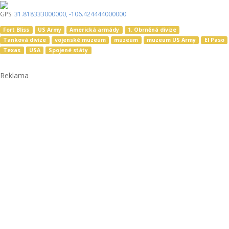
GPS:
31.818333000000
,
-106.424444000000
Fort Bliss
US Army
Americká armády
1. Obrněná divize
Tanková divize
vojenské muzeum
muzeum
muzeum US Army
El Paso
Texas
USA
Spojené státy
Reklama