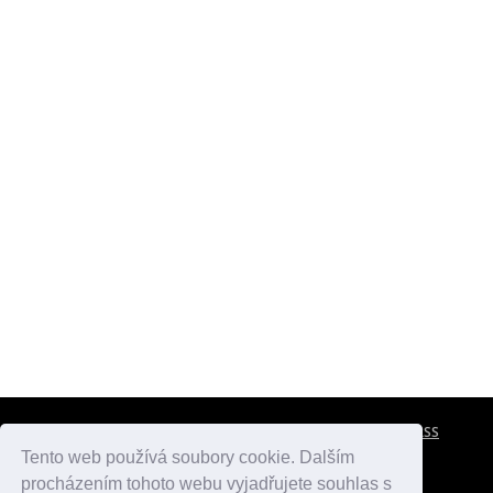
CESTOVNÍ POJIŠTĚNÍ
KONTAKTY
REKLAMA
RSS
Tento web používá soubory cookie. Dalším
procházením tohoto webu vyjadřujete souhlas s