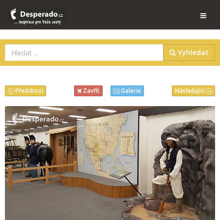
Vyhledat
Předchozí
Následující
Zavřít
Galerie