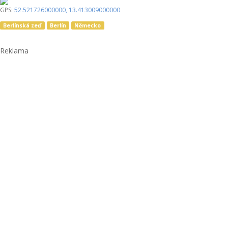
GPS:
52.521726000000
,
13.413009000000
Berlínská zeď
Berlín
Německo
Reklama