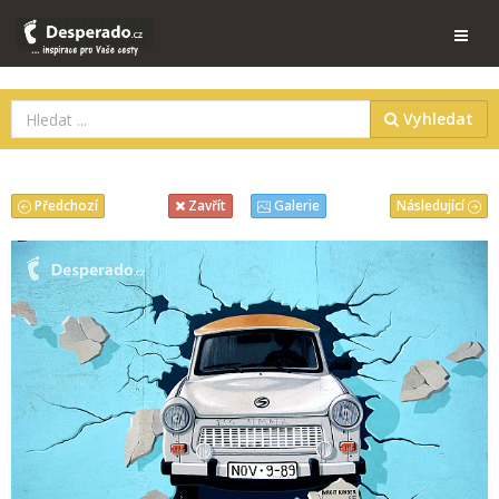
Vyhledat
Předchozí
Následující
Zavřít
Galerie