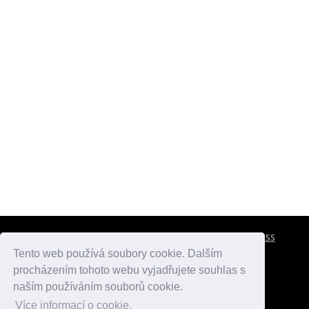
CESTOVNÍ POJIŠTĚNÍ
KONTAKTY
REKLAMA
RSS
Tento web používá soubory cookie. Dalším
procházením tohoto webu vyjadřujete souhlas s
atlasmest.cz
atlaspamatek.info
atlaszemi.info
naším používáním souborů cookie.
Více informací o cookie.