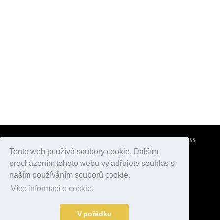
CESTOVNÍ POJIŠTĚNÍ
KONTAKTY
REKLAMA
RSS
Tento web používá soubory cookie. Dalším
procházením tohoto webu vyjadřujete souhlas s
atlasmest.cz
atlaspamatek.info
atlaszemi.info
naším používáním souborů cookie.
Více informací o cookie.
© 2005 - 2026 Desperado.cz. Všechna práva vyhrazena.
Data o počasí jsou přebírána z
OpenWeather
.
V pořádku
Kontakt:
mail@desperado.cz