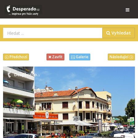
Vyhledat
Předchozí
Následující
Zavřít
Galerie