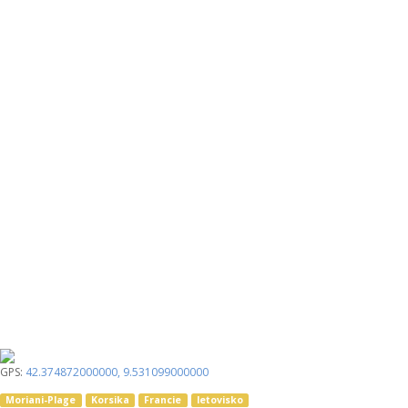
GPS:
42.374872000000
,
9.531099000000
Moriani-Plage
Korsika
Francie
letovisko