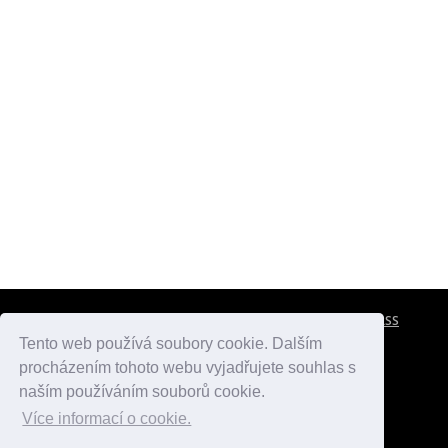
CESTOVNÍ POJIŠTĚNÍ
KONTAKTY
REKLAMA
RSS
Tento web používá soubory cookie. Dalším
procházením tohoto webu vyjadřujete souhlas s
atlasmest.cz
atlaspamatek.info
atlaszemi.info
naším používáním souborů cookie.
Více informací o cookie.
© 2005 - 2026 Desperado.cz. Všechna práva vyhrazena.