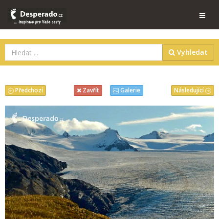
Vyhledat
Předchozí
Následující
Zavřít
Galerie