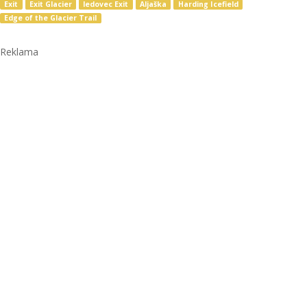
Exit
Exit Glacier
ledovec Exit
Aljaška
Harding Icefield
Edge of the Glacier Trail
Reklama