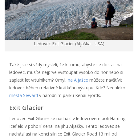
Ledovec Exit Glacier (Aljaška - USA)
Také jste si vždy mysleli, že k tomu, abyste se dostali na
ledovec, musíte nejprve vystoupat vysoko do hor nebo si
zaplatit let vrtulníkem? Omyl,
na Aljašce
můžete navštívit
ledovec během relativně krátkého výstupu. Kde? Nedaleko
města Seward
v národním parku Kenai Fjords.
Exit Glacier
Ledovec Exit Glacier se nachází v ledovcovém poli Harding
Icefield v pohoří Kenai na jihu Aljašky. Tento ledovec se
nachází asi na konci silnice Exit Glacier Road 13 mil od