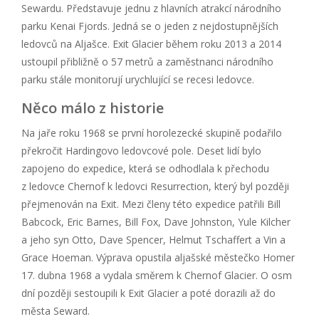
Sewardu. Představuje jednu z hlavních atrakcí národního
parku Kenai Fjords. Jedná se o jeden z nejdostupnějších
ledovců na Aljašce. Exit Glacier během roku 2013 a 2014
ustoupil přibližně o 57 metrů a zaměstnanci národního
parku stále monitorují urychlující se recesi ledovce.
Něco málo z historie
Na jaře roku 1968 se první horolezecké skupině podařilo
překročit Hardingovo ledovcové pole. Deset lidí bylo
zapojeno do expedice, která se odhodlala k přechodu
z ledovce Chernof k ledovci Resurrection, který byl později
přejmenován na Exit. Mezi členy této expedice patřili Bill
Babcock, Eric Barnes, Bill Fox, Dave Johnston, Yule Kilcher
a jeho syn Otto, Dave Spencer, Helmut Tschaffert a Vin a
Grace Hoeman. Výprava opustila aljašské městečko Homer
17. dubna 1968 a vydala směrem k Chernof Glacier. O osm
dní později sestoupili k Exit Glacier a poté dorazili až do
města Seward.