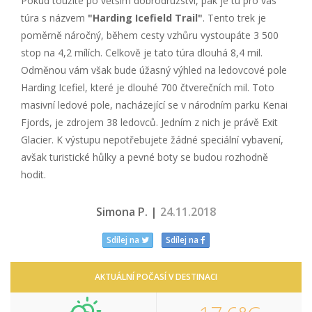
Pokud toužíte po větším dobrodružství, pak je tu pro vás
túra s názvem
"Harding Icefield Trail"
. Tento trek je
poměrně náročný, během cesty vzhůru vystoupáte 3 500
stop na 4,2 mílích. Celkově je tato túra dlouhá 8,4 mil.
Odměnou vám však bude úžasný výhled na ledovcové pole
Harding Icefiel, které je dlouhé 700 čtverečních mil. Toto
masivní ledové pole, nacházející se v národním parku Kenai
Fjords, je zdrojem 38 ledovců. Jedním z nich je právě Exit
Glacier. K výstupu nepotřebujete žádné speciální vybavení,
avšak turistické hůlky a pevné boty se budou rozhodně
hodit.
Simona P. |
24.11.2018
Sdílej na
Sdílej na
AKTUÁLNÍ POČASÍ V DESTINACI