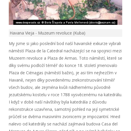
Havana Vieja - Muzeum revoluce (Kuba)
My jsme si jako poslední bod naší havanské exkurze vybrali
náměstí Plaza de la Catedral nacházející se na spojnici mezi
Muzeem revoluce a Plaza de Armas. Toto náměstí, které se
díky svému podloží téměř do konce 18. století jmenovalo
Plaza de Ciénagas (náměstí bažin), je asi tím nejhezčím v
Havaně, nejen díky povedenému zrekonstruování téměř
všech budov, ale zejména kvůli nádhernému původně
jezuitskému kostelu v roce 1788 vysvěcenému na katedrálu.
I když v době naší návštěvy byla katedrála z důvodu
rekonstrukce uzavřena, samotný pohled na její symetrické
průčelí se dvěma masivními zvonicemi je impozantní. Hned
nalevo od katedrály se nachází zajímavá budova Casa del