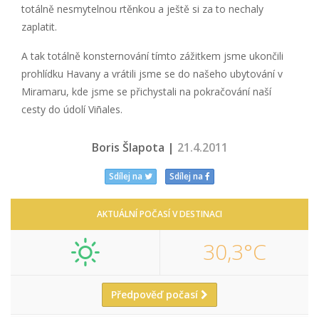
totálně nesmytelnou rtěnkou a ještě si za to nechaly
zaplatit.
A tak totálně konsternování tímto zážitkem jsme ukončili
prohlídku Havany a vrátili jsme se do našeho ubytování v
Miramaru, kde jsme se přichystali na pokračování naší
cesty do údolí Viñales.
Boris Šlapota |
21.4.2011
Sdílej na
Sdílej na
AKTUÁLNÍ POČASÍ V DESTINACI
30,3°C
Předpověď počasí