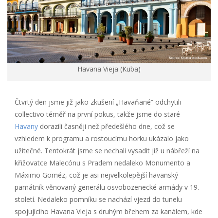
Havana Vieja (Kuba)
Čtvrtý den jsme již jako zkušení „Havaňané“ odchytili
collectivo téměř na první pokus, takže jsme do staré
Havany
dorazili časněji než předešlého dne, což se
vzhledem k programu a rostoucímu horku ukázalo jako
užitečné. Tentokrát jsme se nechali vysadit již u nábřeží na
křižovatce Malecónu s Pradem nedaleko Monumento a
Máximo Goméz, což je asi nejvelkolepější havanský
památník věnovaný generálu osvobozenecké armády v 19.
století. Nedaleko pomníku se nachází vjezd do tunelu
spojujícího Havana Vieja s druhým břehem za kanálem, kde