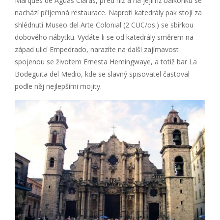
Marques de Aguas Claras, před níž a na jejímž balkónku se
nachází příjemná restaurace. Naproti katedrály pak stojí za
shlédnutí Museo del Arte Colonial (2 CUC/os.) se sbírkou
dobového nábytku. Vydáte-li se od katedrály směrem na
západ ulicí Empedrado, narazíte na další zajímavost
spojenou se životem Ernesta Hemingwaye, a totiž bar La
Bodeguita del Medio, kde se slavný spisovatel častoval
podle něj nejlepšími mojity.