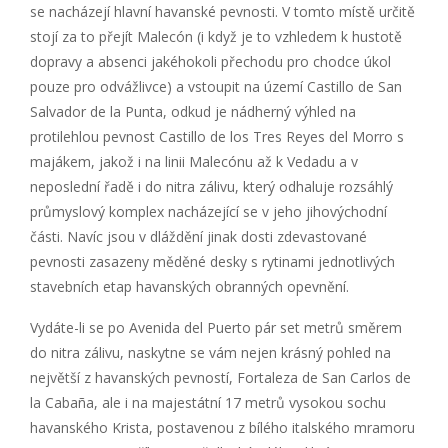
se nacházejí hlavní havanské pevnosti. V tomto místě určitě
stojí za to přejít Malecón (i když je to vzhledem k hustotě
dopravy a absenci jakéhokoli přechodu pro chodce úkol
pouze pro odvážlivce) a vstoupit na území Castillo de San
Salvador de la Punta, odkud je nádherný výhled na
protilehlou pevnost Castillo de los Tres Reyes del Morro s
majákem, jakož i na linii Malecónu až k Vedadu a v
neposlední řadě i do nitra zálivu, který odhaluje rozsáhlý
průmyslový komplex nacházející se v jeho jihovýchodní
části. Navíc jsou v dláždění jinak dosti zdevastované
pevnosti zasazeny měděné desky s rytinami jednotlivých
stavebních etap havanských obranných opevnění.
Vydáte-li se po Avenida del Puerto pár set metrů směrem
do nitra zálivu, naskytne se vám nejen krásný pohled na
největší z havanských pevností, Fortaleza de San Carlos de
la Cabaña, ale i na majestátní 17 metrů vysokou sochu
havanského Krista, postavenou z bílého italského mramoru