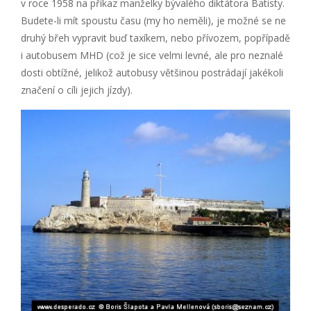
v roce 1958 na příkaz manželky bývalého diktátora Batisty.
Budete-li mít spoustu času (my ho neměli), je možné se ne
druhý břeh vypravit buď taxíkem, nebo přívozem, popřípadě
i autobusem MHD (což je sice velmi levné, ale pro neznalé
dosti obtížné, jelikož autobusy většinou postrádají jakékoli
značení o cíli jejich jízdy).