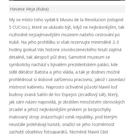
Havana Vieja (Kuba)
My se místo toho vydali k Museu de la Revolucion (vstupné
5 CUC/os.), které se ukázalo být, když ne nejkrásnějším, tak
rozhodně nejzajímavějším muzeem našeho cestování po
Kubě. Na jeho prohlídku si však rezervujte minimálně 2-3
hodiny (pokud Vás historie osvobozeneckého hnutí zajímá
detailně, tak alespoň půl dne). Samotné muzeum se
symbolicky nachází v bývalém prezidentském paláci, kde
sídlil diktátor Batista a jeho vláda, a tak je dodnes možné
prohlédnout si dobově zařízenou pracovnu, jakož i zasedací
místnost kabinetu. Naprosto úchvatně působí hlavní loď
budovy zvaná Salón de los Espejos (zrcadlový sál), který,
jak sám název napovídá, je zkrášlen množstvím obrovských
zrcadel a jehož nejkrásnějším prvkem je bezpochyby
malovaný strop znázorňující vznik republiky, pod kterým
neustále polehávají turisté, snažící se jeho rozměrnost
zachytit objektivy fotoaparátů. Nicméně hlavní část