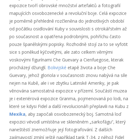
expozice tvoří obrovské množství artefaktů a fotografií
mapujících osvobozenecké a revoluční boje. Celá expozice
je poměrně přehledně rozčleněna do jednotlivých období
od počátku osidlování Kuby v souvislosti s otrokářstvím až
po současnost a opatřena podrobnými, pohříchu často
pouze španělskými popisky. Rozhodně stojí za to se vyfotit
sice s poněkud kýčovitými, ale zato celkem věrnými
voskovými figurínami Che Guevary a Cienfuegose, kterak
procházejí džunglí.
Bolivijské
etapě života a boje Che
Guevary, jehož gloriola v současnosti znovu nabývá na síle
nejen na Kubě, ale i ve zbytku Latinské Ameriky, je pak
věnována samostatná expozice v přízemí. Součástí muzea
je i exteriérová expozice Granma, pojmenovaná po lodi, na
které se kdysi Fidel a další revolucionáři přeplavili na Kubu z
Mexika
, aby započali osvobozenecký boj. Samotná loď
expozici vévodí umístěna ve skleněném „sarkofágu“, který
naneštěstí znemožňuje její fotografování. Z dalších
zajímavostí zmíní ještě například tank T-34, z něhož Fidel