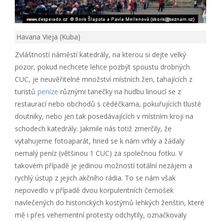
Havana Vieja (Kuba)
Zvláštností náměstí katedrály, na kterou si dejte velký
pozor, pokud nechcete lehce pozbýt spoustu drobných
CUC, je neuvěřitelné množství místních žen, tahajících z
turistů
peníze
různými tanečky na hudbu linoucí se z
restaurací nebo obchodů s cédéčkama, pokuřujících tlusté
doutníky, nebo jen tak posedávajících v místním kroji na
schodech katedrály. Jakmile nás totiž zmerčily, že
vytahujeme fotoaparát, hned se k nám vrhly a žádaly
nemalý peníz (většinou 1 CUC) za společnou fotku. V
takovém případě je jedinou možností totální nezájem a
rychlý ústup z jejich akčního rádia. To se nám však
nepovedlo v případě dvou korpulentních černošek
navlečených do historických kostýmů lehkých ženštin, které
mě i přes vehementní protesty odchytily, označkovaly