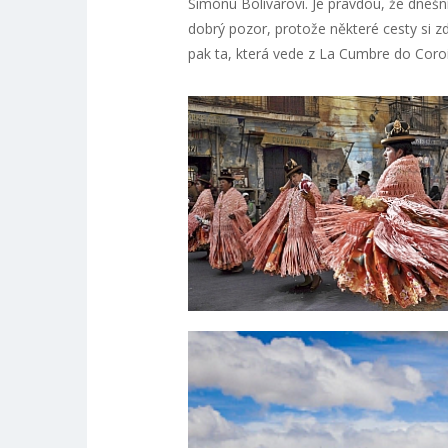
Simónu Bolívarovi. Je pravdou, že dnešn
dobrý pozor, protože některé cesty si zd
pak ta, která vede z La Cumbre do Coroi