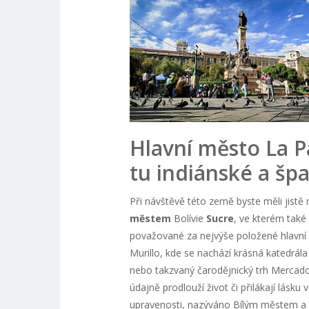
Hlavní město La P
tu indiánské a špa
Při návštěvě této země byste měli jistě 
městem
Bolívie
Sucre
, ve kterém také 
považované za nejvýše položené hlavní 
Murillo, kde se nachází krásná katedrál
nebo takzvaný čarodějnický trh Mercad
údajně prodlouží život či přilákají lásk
upravenosti, nazýváno Bílým městem a