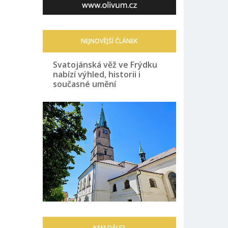
NEJNOVĚJŠÍ ČLÁNEK
Svatojánská věž ve Frýdku
nabízí výhled, historii i
současné umění
KAM DÁLE?