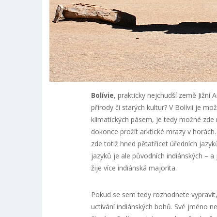
Bolívie
, prakticky nejchudší země Jižní 
přírody či starých kultur? V Bolívii je 
klimatických pásem, je tedy možné zde n
dokonce prožít arktické mrazy v horách
zde totiž hned pětatřicet úředních jazy
jazyků je ale původních indiánských – a 
žije více indiánská majorita.
Pokud se sem tedy rozhodnete vypravit,
uctívání indiánských bohů. Své jméno ne