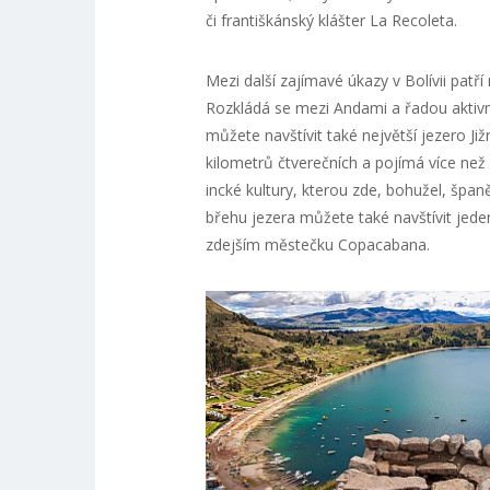
či františkánský klášter La Recoleta.
Mezi další zajímavé úkazy v Bolívii patří
Rozkládá se mezi Andami a řadou aktivn
můžete navštívit také největší jezero Ji
kilometrů čtverečních a pojímá více než
incké kultury, kterou zde, bohužel, španě
břehu jezera můžete také navštívit jeden
zdejším městečku Copacabana.