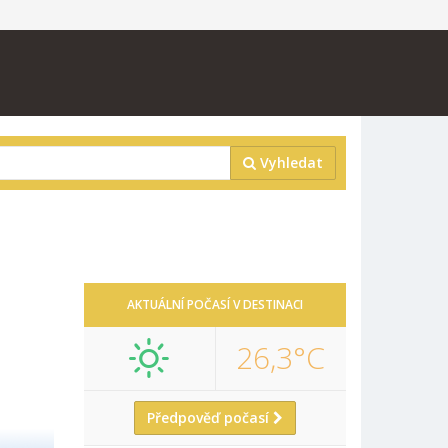
Vyhledat
AKTUÁLNÍ POČASÍ V DESTINACI
26,3°C
Předpověď počasí