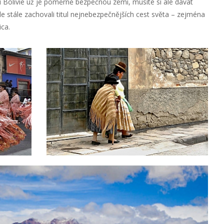
í Bolívie už je poměrně bezpečnou zemí, musíte si ale dávat
e stále zachovali titul nejnebezpečnějších cest světa – zejména
ca.