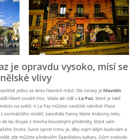
az je opravdu vysoko, mísí se
nělské vlivy
navštívit jedno ze dvou hlavních měst. Dle ústavy je
hlavním
sídlí hlavní soudní moc. Vláda ale sídlí v
La Paz
, které je také
město na světě. V La Paz můžete navštívit náměstí Plaza
a z osmnáctého století, katedrála Panny Marie Královny míru,
o de las Brujas s mnoha kouzelnými předměty, které vám
u vašeho života. Sucre oproti tomu je, díky svým bílým budovám a
 vidět zde můžete především Španělskou kulturu, Dům svobody