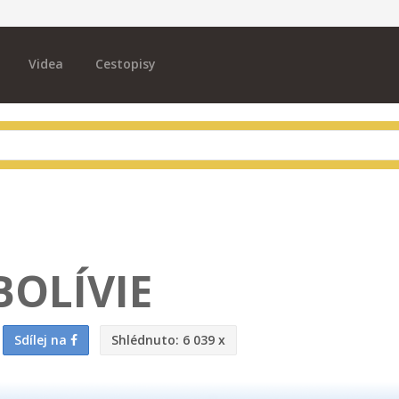
Videa
Cestopisy
BOLÍVIE
Sdílej na
Shlédnuto:
6 039 x