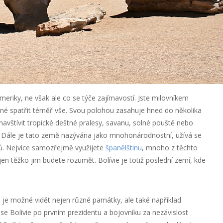
Ameriky, ne však ale co se týče zajímavostí. Jste milovníkem
možné spatřit téměř vše. Svou polohou zasahuje hned do několika
avštívit tropické deštné pralesy, savanu, solné pouště nebo
. Dále je tato země nazývána jako mnohonárodnostní, užívá se
ků. Nejvíce samozřejmě využijete
španělštinu
, mnoho z těchto
jen těžko jim budete rozumět. Bolívie je totiž poslední zemí, kde
 je možné vidět nejen různé památky, ale také například
se Bolívie po prvním prezidentu a bojovníku za nezávislost