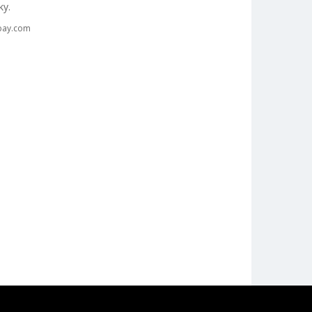
ky.
bay.com