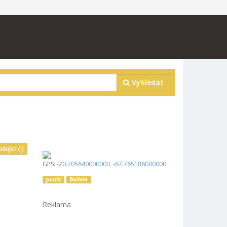
Vyhledat
edující
GPS:
-20.205640000000
,
-67.765186000000
poušť
Bolívie
Reklama