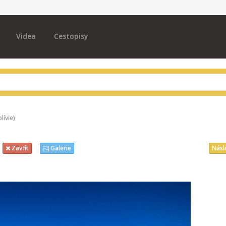
Videa
Cestopisy
lívie)
Násl
Zavřít
Galerie