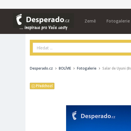
Země
Fotogalerie
Desperado.cz
BOLÍVIE
Fotogalerie
Salar de Uyuni (Bo
Předchozí