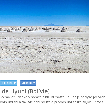
Sdílej na
Sdílej na
 de Uyuni (Bolívie)
ky. Země leží vysoko v horách a hlavní město La Paz je nejvýše polož
odní indiáni a tak zde není nouze o původní indiánské zvyky. Příroda