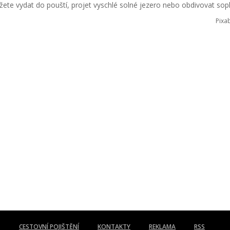
žete vydat do pouští, projet vyschlé solné jezero nebo obdivovat sop
Pixa
CESTOVNÍ POJIŠTĚNÍ
KONTAKTY
REKLAMA
RSS