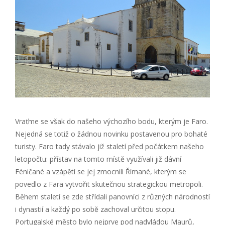
Vraťme se však do našeho výchozího bodu, kterým je Faro.
Nejedná se totiž o žádnou novinku postavenou pro bohaté
turisty. Faro tady stávalo již staletí před počátkem našeho
letopočtu: přístav na tomto místě využívali již dávní
Féničané a vzápětí se jej zmocnili Římané, kterým se
povedlo z Fara vytvořit skutečnou strategickou metropoli.
Během staletí se zde střídali panovníci z různých národností
i dynastií a každý po sobě zachoval určitou stopu.
Portugalské město bylo nejprve pod nadvládou Maurů,