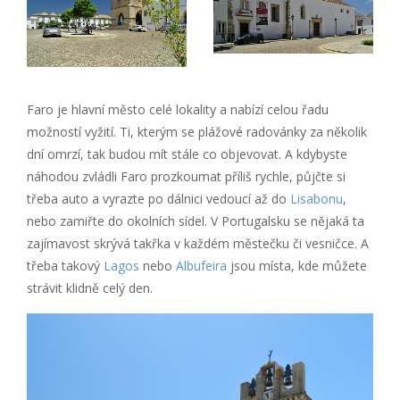
Faro je hlavní město celé lokality a nabízí celou řadu
možností vyžití. Ti, kterým se plážové radovánky za několik
dní omrzí, tak budou mít stále co objevovat. A kdybyste
náhodou zvládli Faro prozkoumat příliš rychle, půjčte si
třeba auto a vyrazte po dálnici vedoucí až do
Lisabonu
,
nebo zamiřte do okolních sídel. V Portugalsku se nějaká ta
zajímavost skrývá takřka v každém městečku či vesničce. A
třeba takový
Lagos
nebo
Albufeira
jsou místa, kde můžete
strávit klidně celý den.