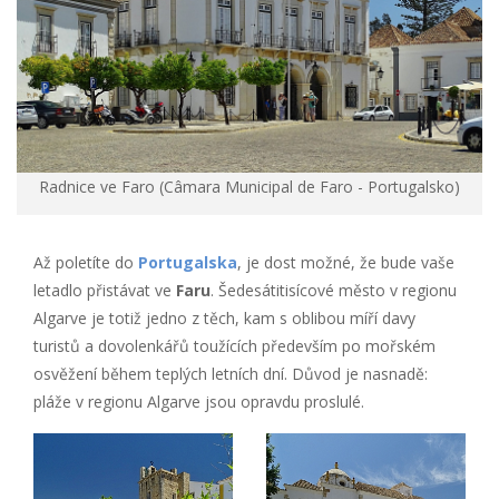
Radnice ve Faro (Câmara Municipal de Faro - Portugalsko)
Až poletíte do
Portugalska
, je dost možné, že bude vaše
letadlo přistávat ve
Faru
. Šedesátitisícové město v regionu
Algarve je totiž jedno z těch, kam s oblibou míří davy
turistů a dovolenkářů toužících především po mořském
osvěžení během teplých letních dní. Důvod je nasnadě:
pláže v regionu Algarve jsou opravdu proslulé.