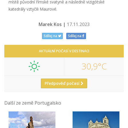
místě původní římské svatyně a následně vizigótské
katedrály vztyčili Maurové.
Marek Kos |
17.11.2023
Sdílej na
Sdílej na
AKTUÁLNÍ POČASÍ V DESTINACI
30,9°C
Předpověď počasí
Další ze země Portugalsko