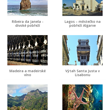
Ribeira da Janela -
Lagos – městečko na
divoké pobřeží
pobřeží Algarve
Madeira a madeirské
Výtah Santa Justa v
víno
Lisabonu