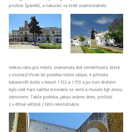
posléze Španělů, a nakonec se hrdě osamostatnilo.
Velkou ránu pro město znamenala dvě zemětřesení, která
v rozmezí třiceti let postihla místní oblast. K přírodní
katastrofě došlo v letech 1722 a 1755 a po tom druhém
bylo celé Faro takřka srovnáno se zemí a muselo být znovu
obnoveno. Takže podoba, jakou známe dnes, pochází
z v drtivé většině z této rekonstrukce.