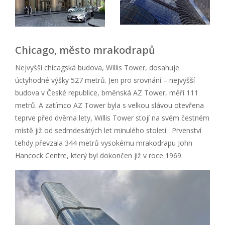
Chicago, město mrakodrapů
Nejvyšší chicagská budova, Willis Tower, dosahuje
úctyhodné výšky 527 metrů. Jen pro srovnání – nejvyšší
budova v České republice, brněnská AZ Tower, měří 111
metrů. A zatímco AZ Tower byla s velkou slávou otevřena
teprve před dvěma lety, Willis Tower stojí na svém čestném
místě již od sedmdesátých let minulého století. Prvenství
tehdy převzala 344 metrů vysokému mrakodrapu John
Hancock Centre, který byl dokončen již v roce 1969.