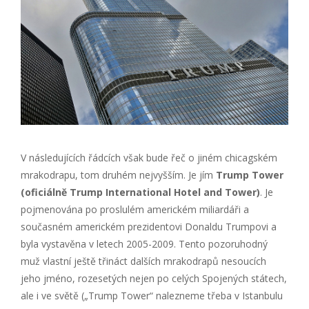
V následujících řádcích však bude řeč o jiném chicagském
mrakodrapu, tom druhém nejvyšším. Je jím
Trump Tower
(oficiálně Trump International Hotel and Tower)
. Je
pojmenována po proslulém americkém miliardáři a
současném americkém prezidentovi Donaldu Trumpovi a
byla vystavěna v letech 2005-2009. Tento pozoruhodný
muž vlastní ještě třináct dalších mrakodrapů nesoucích
jeho jméno, rozesetých nejen po celých Spojených státech,
ale i ve světě („Trump Tower“ nalezneme třeba v Istanbulu