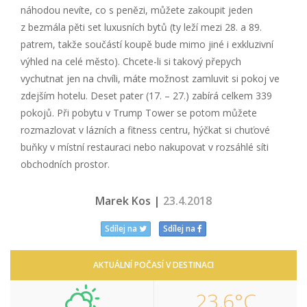
náhodou nevíte, co s penězi, můžete zakoupit jeden
z bezmála pěti set luxusních bytů (ty leží mezi 28. a 89.
patrem, takže součástí koupě bude mimo jiné i exkluzivní
výhled na celé město). Chcete-li si takový přepych
vychutnat jen na chvíli, máte možnost zamluvit si pokoj ve
zdejším hotelu. Deset pater (17. – 27.) zabírá celkem 339
pokojů. Při pobytu v Trump Tower se potom můžete
rozmazlovat v lázních a fitness centru, hýčkat si chuťové
buňky v místní restauraci nebo nakupovat v rozsáhlé síti
obchodních prostor.
Marek Kos |
23.4.2018
Sdílej na
Sdílej na
AKTUÁLNÍ POČASÍ V DESTINACI
23,6°C