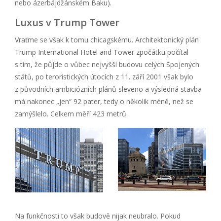
nebo ázerbájdžánském Baku).
Luxus v Trump Tower
Vraťme se však k tomu chicagskému. Architektonický plán
Trump International Hotel and Tower zpočátku počítal
s tím, že půjde o vůbec nejvyšší budovu celých Spojených
států, po teroristických útocích z 11. září 2001 však bylo
z původních ambiciózních plánů sleveno a výsledná stavba
má nakonec „jen“ 92 pater, tedy o několik méně, než se
zamýšlelo. Celkem měří 423 metrů.
Na funkčnosti to však budově nijak neubralo. Pokud