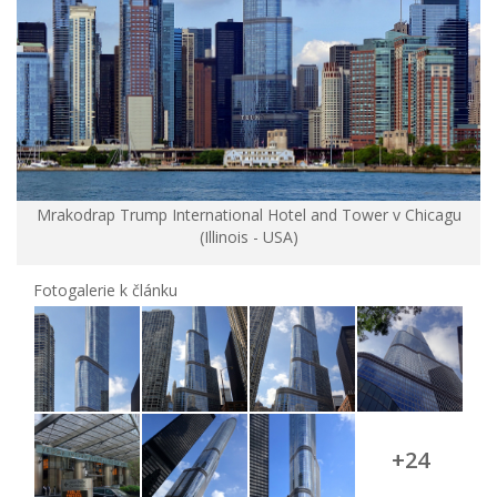
Mrakodrap Trump International Hotel and Tower v Chicagu
(Illinois - USA)
Fotogalerie k článku
+24