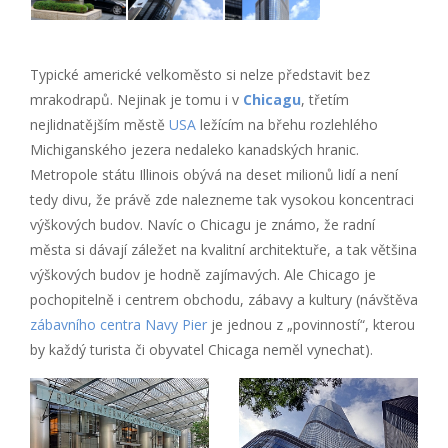
Typické americké velkoměsto si nelze představit bez
mrakodrapů. Nejinak je tomu i v
Chicagu
, třetím
nejlidnatějším městě
USA
ležícím na břehu rozlehlého
Michiganského jezera nedaleko kanadských hranic.
Metropole státu Illinois obývá na deset milionů lidí a není
tedy divu, že právě zde nalezneme tak vysokou koncentraci
výškových budov. Navíc o Chicagu je známo, že radní
města si dávají záležet na kvalitní architektuře, a tak většina
výškových budov je hodně zajímavých. Ale Chicago je
pochopitelně i centrem obchodu, zábavy a kultury (návštěva
zábavního centra Navy Pier
je jednou z „povinností“, kterou
by každý turista či obyvatel Chicaga neměl vynechat).