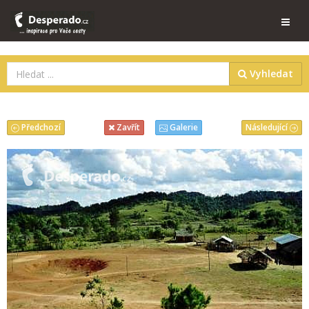
Vyhledat
Předchozí
Následující
Zavřít
Galerie