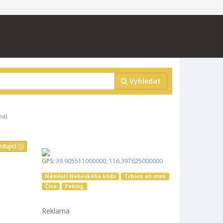
Vyhledat
na)
edující
GPS:
39.905511000000
,
116.397625000000
Náměstí Nebeského klidu
Tchien-an-men
Čína
Peking
Reklama