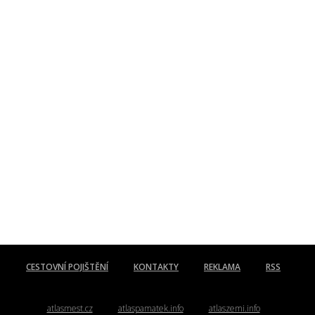
CESTOVNÍ POJIŠTĚNÍ
KONTAKTY
REKLAMA
RSS
atlasmest.cz
atlaspamatek.info
atlaszemi.info