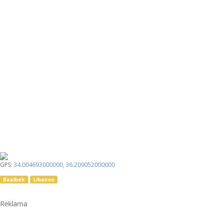
GPS:
34.004693000000
,
36.209052000000
Baalbek
Libanon
Reklama