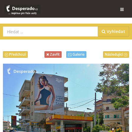
Vyhledat
Předchozí
Následující
Zavřít
Galerie