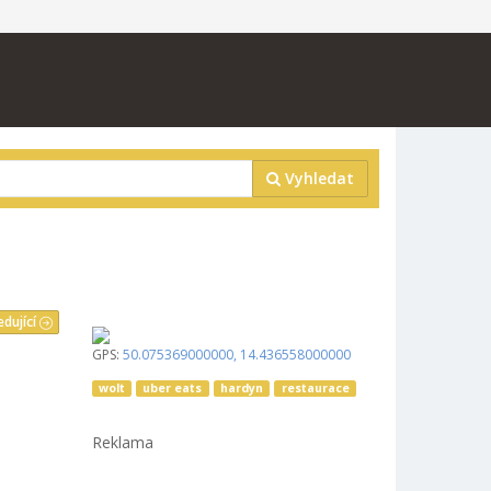
Vyhledat
edující
GPS:
50.075369000000
,
14.436558000000
wolt
uber eats
hardyn
restaurace
Reklama