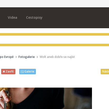
Videa
Cestopisy
 po Evropě
Fotogalerie
Wolt aneb dobře se najíst
Násl
Zavřít
Galerie