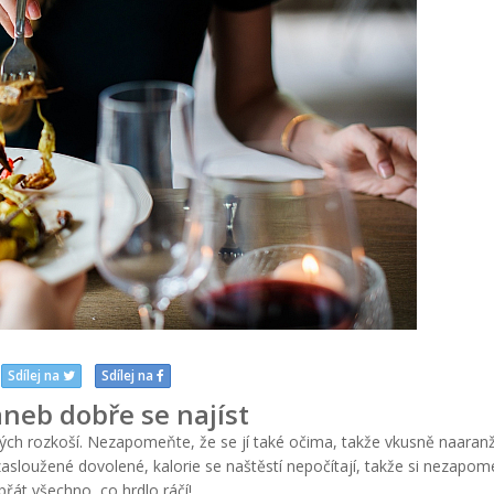
Sdílej na
Sdílej na
aneb dobře se najíst
ských rozkoší. Nezapomeňte, že se jí také očima, takže vkusně naara
asloužené dovolené, kalorie se naštěstí nepočítají, takže si nezapo
přát všechno, co hrdlo ráčí!