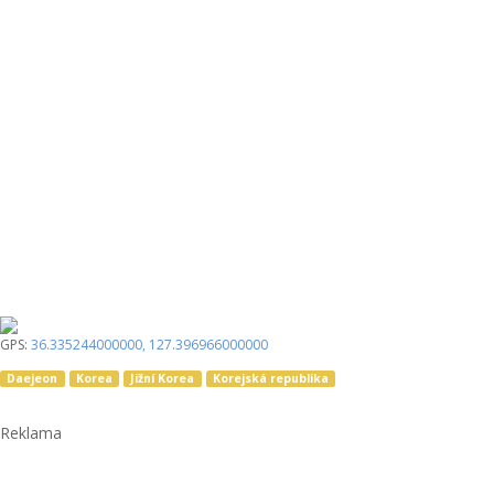
GPS:
36.335244000000
,
127.396966000000
Daejeon
Korea
Jižní Korea
Korejská republika
Reklama