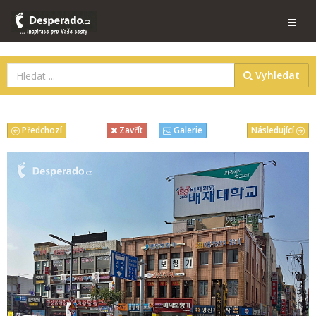
Vyhledat
Předchozí
Následující
Zavřít
Galerie