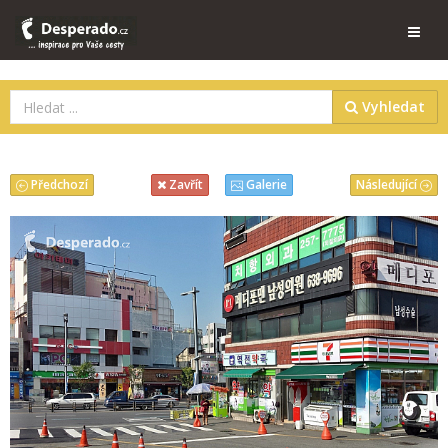
Vyhledat
Předchozí
Následující
Zavřít
Galerie