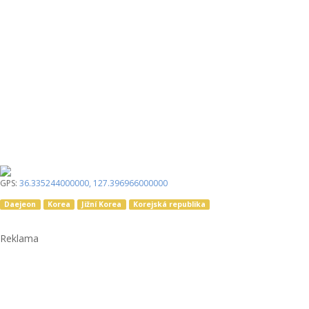
GPS:
36.335244000000
,
127.396966000000
Daejeon
Korea
Jižní Korea
Korejská republika
Reklama