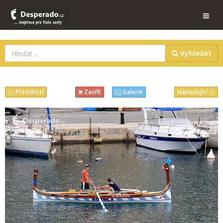
Vyhledat
Předchozí
Následující
Zavřít
Galerie