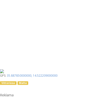
GPS:
35.887850000000
,
14.522209000000
Vittoriosa
Malta
Reklama