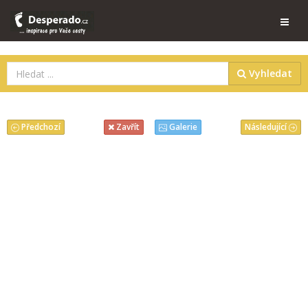
Vyhledat
Předchozí
Následující
Zavřít
Galerie