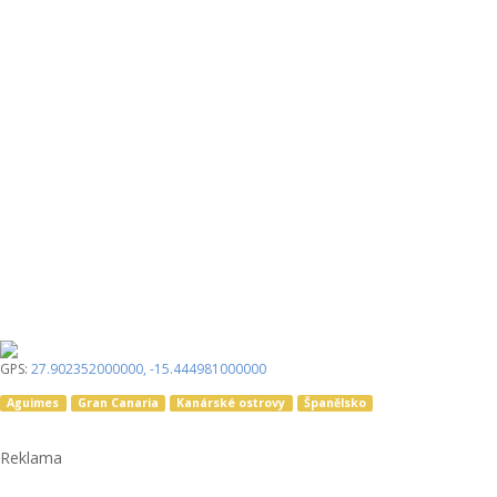
GPS:
27.902352000000
,
-15.444981000000
Aguimes
Gran Canaria
Kanárské ostrovy
Španělsko
Reklama