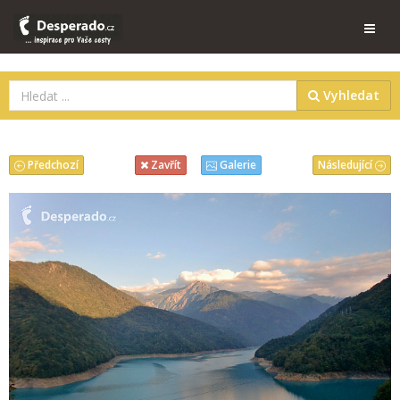
Vyhledat
Předchozí
Následující
Zavřít
Galerie