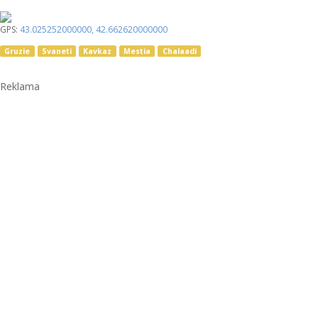
GPS:
43.025252000000
,
42.662620000000
Gruzie
Svaneti
Kavkaz
Mestia
Chalaadi
Reklama