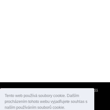
CESTOVNÍ POJIŠTĚNÍ
KONTAKTY
REKLAMA
RSS
Tento web používá soubory cookie. Dalším
procházením tohoto webu vyjadřujete souhlas s
atlasmest.cz
atlaspamatek.info
atlaszemi.info
naším používáním souborů cookie.