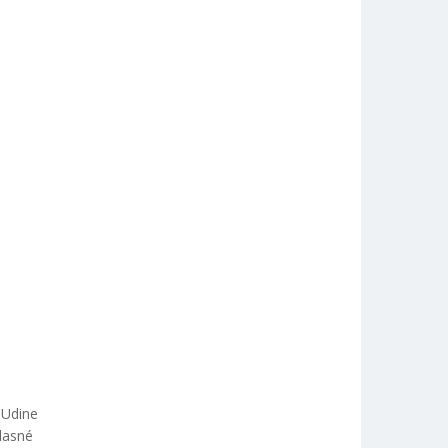
 Udine
lasné