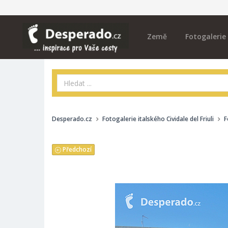
Země
Fotogalerie
Desperado.cz
Fotogalerie italského Cividale del Friuli
F
Předchozí