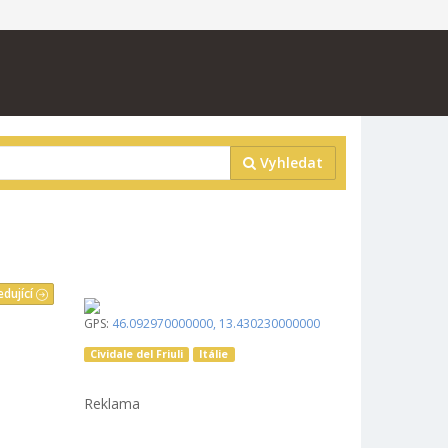
Vyhledat
edující
GPS:
46.092970000000
,
13.430230000000
Cividale del Friuli
Itálie
Reklama