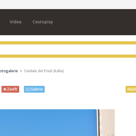
Videa
Cestopisy
otogalerie
Cividale del Friuli (Itálie)
Násl
Zavřít
Galerie