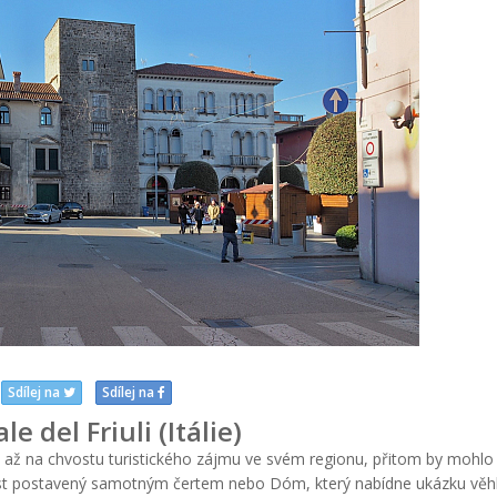
Sdílej na
Sdílej na
le del Friuli (Itálie)
em až na chvostu turistického zájmu ve svém regionu, přitom by mohlo
st postavený samotným čertem nebo Dóm, který nabídne ukázku věh