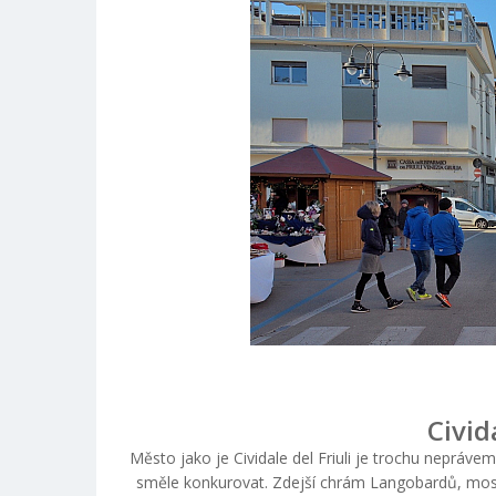
Civida
Město jako je Cividale del Friuli je trochu nepráv
směle konkurovat. Zdejší chrám Langobardů, mo