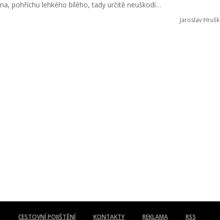
ína, pohříchu lehkého bílého, tady určitě neuškodí…
Jaroslav Hrušk
CESTOVNÍ POJIŠTĚNÍ
KONTAKTY
REKLAMA
RSS