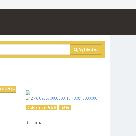
Vyhledat
edující
GPS:
46.093870000000
,
13.430810000000
Cividale del Friuli
Itálie
Reklama