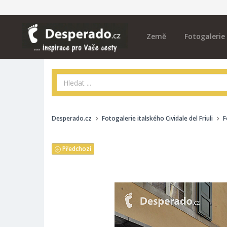
Země
Fotogalerie
Desperado.cz
Fotogalerie italského Cividale del Friuli
F
Předchozí