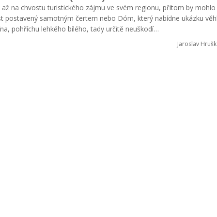
em až na chvostu turistického zájmu ve svém regionu, přitom by mohlo
st postavený samotným čertem nebo Dóm, který nabídne ukázku věh
ína, pohříchu lehkého bílého, tady určitě neuškodí…
Jaroslav Hrušk