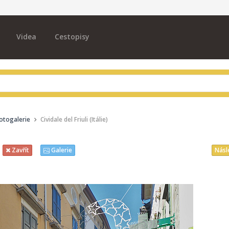
Videa
Cestopisy
otogalerie
Cividale del Friuli (Itálie)
Násl
Zavřít
Galerie