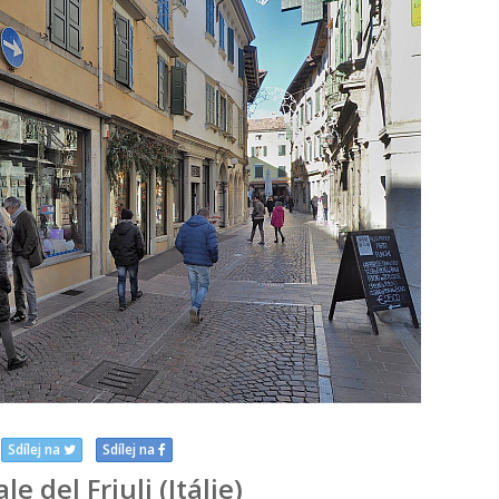
Sdílej na
Sdílej na
le del Friuli (Itálie)