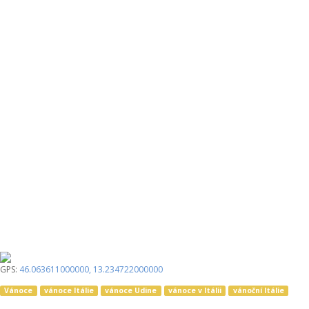
GPS:
46.063611000000
,
13.234722000000
Vánoce
vánoce Itálie
vánoce Udine
vánoce v Itálii
vánoční Itálie