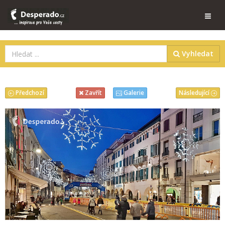
Vyhledat
Předchozí
Následující
Zavřít
Galerie