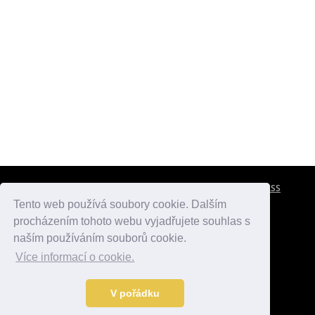
CESTOVNÍ POJIŠTĚNÍ
KONTAKTY
REKLAMA
RSS
Tento web používá soubory cookie. Dalším
procházením tohoto webu vyjadřujete souhlas s
atlasmest.cz
atlaspamatek.info
atlaszemi.info
naším používáním souborů cookie.
Více informací o cookie.
© 2005 - 2026 Desperado.cz. Všechna práva vyhrazena.
Data o počasí jsou přebírána z
OpenWeather
.
V pořádku
Kontakt:
mail@desperado.cz