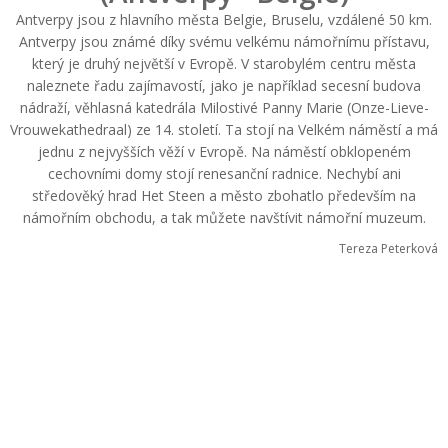
Antverpy jsou z hlavního města Belgie, Bruselu, vzdálené 50 km.
Antverpy jsou známé díky svému velkému námořnímu přístavu,
který je druhý největší v Evropě. V starobylém centru města
naleznete řadu zajímavostí, jako je například secesní budova
nádraží, věhlasná katedrála Milostivé Panny Marie (Onze-Lieve-
Vrouwekathedraal) ze 14. století. Ta stojí na Velkém náměstí a má
jednu z nejvyšších věží v Evropě. Na náměstí obklopeném
cechovními domy stojí renesanční radnice. Nechybí ani
středověký hrad Het Steen a město zbohatlo především na
námořním obchodu, a tak můžete navštívit námořní muzeum.
Tereza Peterková