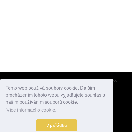
CESTOVNÍ POJIŠTĚNÍ
KONTAKTY
REKLAMA
RSS
Tento web používá soubory cookie. Dalším
procházením tohoto webu vyjadřujete souhlas s
atlasmest.cz
atlaspamatek.info
atlaszemi.info
naším používáním souborů cookie.
Více informací o cookie.
© 2005 - 2026 Desperado.cz. Všechna práva vyhrazena.
Data o počasí jsou přebírána z
OpenWeather
.
V pořádku
Kontakt:
mail@desperado.cz