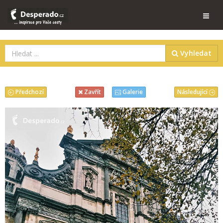
Vyhledat
Předchozí
Následující
Zavřít
Galerie