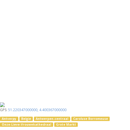
GPS:
51.220347000000
,
4.400367000000
Antverpy
Belgie
Antwerpen-centraal
Caroluse Borromeuse
Onze-Lieve-Vrouwekathedraal
Grote Markt