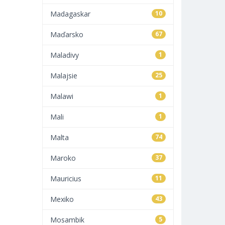
Madagaskar
10
Maďarsko
67
Maladivy
1
Malajsie
25
Malawi
1
Mali
1
Malta
74
Maroko
37
Mauricius
11
Mexiko
43
Mosambik
5