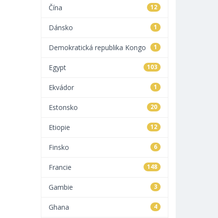
Čína
12
Dánsko
1
Demokratická republika Kongo
1
Egypt
103
Ekvádor
1
Estonsko
20
Etiopie
12
Finsko
6
Francie
148
Gambie
3
Ghana
4