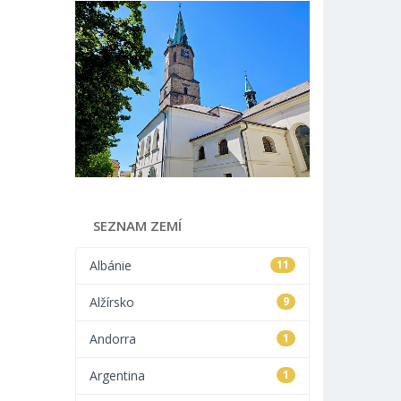
SEZNAM ZEMÍ
Albánie
11
Alžírsko
9
Andorra
1
Argentina
1