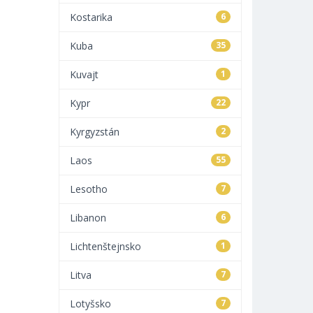
Kostarika
6
Kuba
35
Kuvajt
1
Kypr
22
Kyrgyzstán
2
Laos
55
Lesotho
7
Libanon
6
Lichtenštejnsko
1
Litva
7
Lotyšsko
7