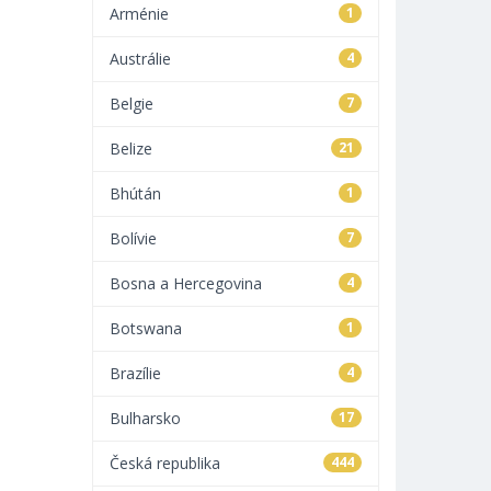
Arménie
1
Austrálie
4
Belgie
7
Belize
21
Bhútán
1
Bolívie
7
Bosna a Hercegovina
4
Botswana
1
Brazílie
4
Bulharsko
17
Česká republika
444