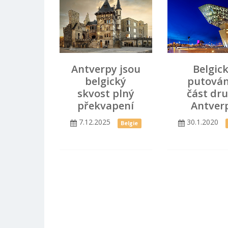
Antverpy jsou
Belgic
belgický
putován
skvost plný
část dr
překvapení
Antver
7.12.2025
30.1.2020
Belgie