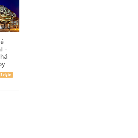
ké
í –
uhá
py
Belgie