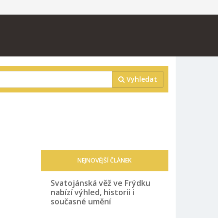
Vyhledat
NEJNOVĚJŠÍ ČLÁNEK
Svatojánská věž ve Frýdku
nabízí výhled, historii i
současné umění