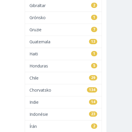
Gibraltar
2
Grónsko
1
Gruzie
7
Guatemala
13
Haiti
1
Honduras
5
Chile
29
Chorvatsko
134
Indie
14
Indonésie
23
Írán
2