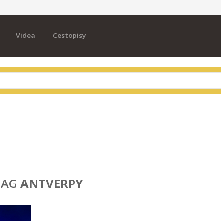
Videa
Cestopisy
TAG
ANTVERPY