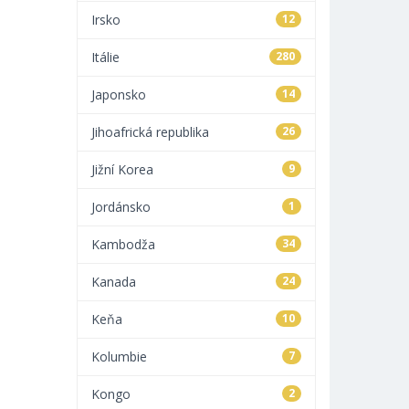
Irsko
12
Itálie
280
Japonsko
14
Jihoafrická republika
26
Jižní Korea
9
Jordánsko
1
Kambodža
34
Kanada
24
Keňa
10
Kolumbie
7
Kongo
2