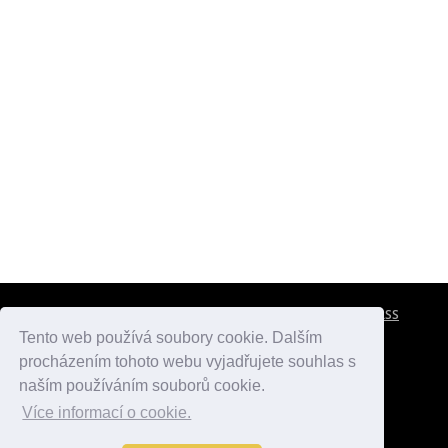
CESTOVNÍ POJIŠTĚNÍ
KONTAKTY
REKLAMA
RSS
Tento web používá soubory cookie. Dalším
procházením tohoto webu vyjadřujete souhlas s
atlasmest.cz
atlaspamatek.info
atlaszemi.info
naším používáním souborů cookie.
Více informací o cookie.
© 2005 - 2026 Desperado.cz. Všechna práva vyhrazena.