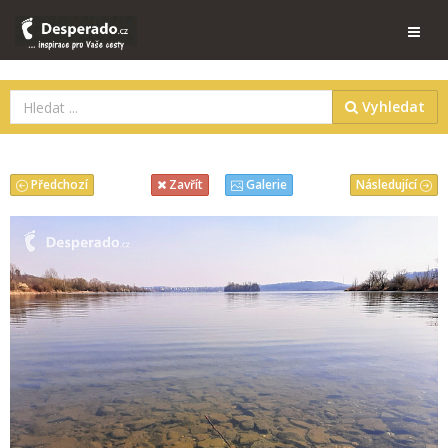
Vyhledat
Předchozí
Následující
Zavřít
Galerie