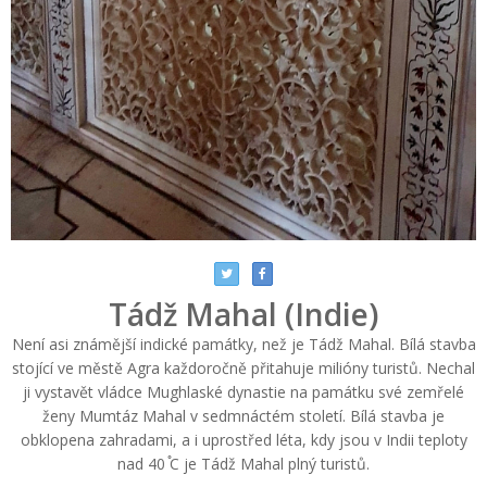
Tádž Mahal (Indie)
Není asi známější indické památky, než je Tádž Mahal. Bílá stavba
stojící ve městě Agra každoročně přitahuje milióny turistů. Nechal
ji vystavět vládce Mughlaské dynastie na památku své zemřelé
ženy Mumtáz Mahal v sedmnáctém století. Bílá stavba je
obklopena zahradami, a i uprostřed léta, kdy jsou v Indii teploty
nad 40 ֯C je Tádž Mahal plný turistů.