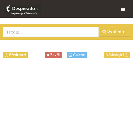
Vyhledat
Předchozí
Následující
Zavřít
Galerie