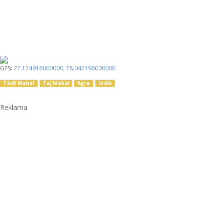
GPS:
27.174916000000
,
78.042196000000
Tádž Mahal
Taj Mahal
Agra
Indie
Reklama