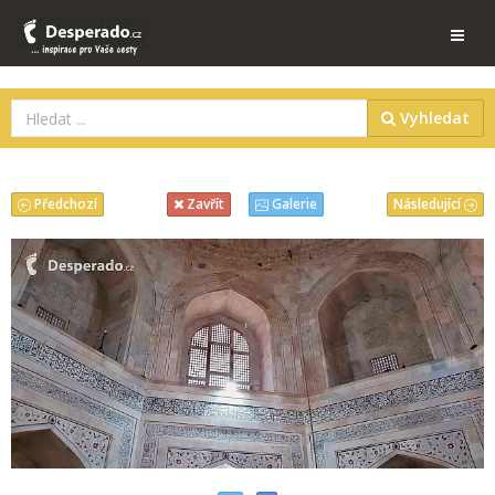
Vyhledat
Předchozí
Následující
Zavřít
Galerie