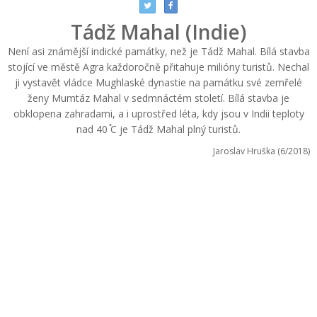
Tádž Mahal (Indie)
Není asi známější indické památky, než je Tádž Mahal. Bílá stavba
stojící ve městě Agra každoročně přitahuje milióny turistů. Nechal
ji vystavět vládce Mughlaské dynastie na památku své zemřelé
ženy Mumtáz Mahal v sedmnáctém století. Bílá stavba je
obklopena zahradami, a i uprostřed léta, kdy jsou v Indii teploty
nad 40 ֯C je Tádž Mahal plný turistů.
Jaroslav Hruška (6/2018)