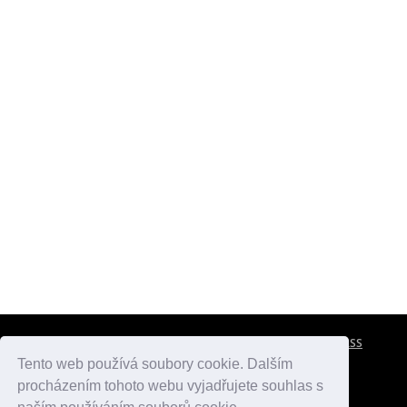
CESTOVNÍ POJIŠTĚNÍ
KONTAKTY
REKLAMA
RSS
Tento web používá soubory cookie. Dalším
procházením tohoto webu vyjadřujete souhlas s
atlasmest.cz
atlaspamatek.info
atlaszemi.info