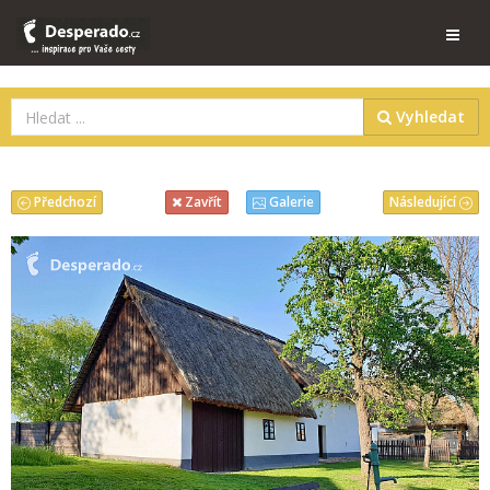
Vyhledat
Předchozí
Následující
Zavřít
Galerie