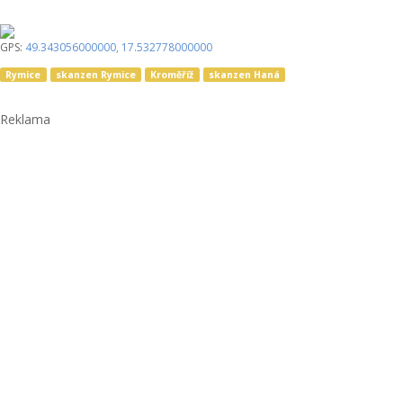
GPS:
49.343056000000
,
17.532778000000
Rymice
skanzen Rymice
Kroměříž
skanzen Haná
Reklama