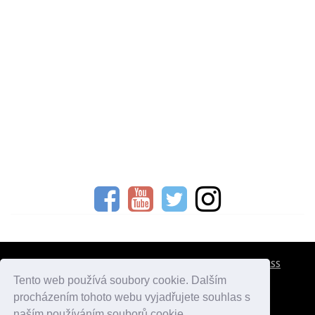
CESTOVNÍ POJIŠTĚNÍ
KONTAKTY
REKLAMA
RSS
Tento web používá soubory cookie. Dalším
procházením tohoto webu vyjadřujete souhlas s
atlasmest.cz
atlaspamatek.info
atlaszemi.info
naším používáním souborů cookie.