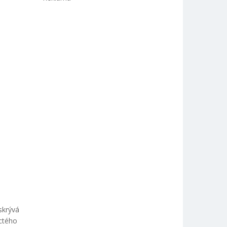
skrývá
áctého