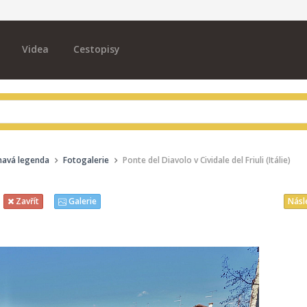
Videa
Cestopisy
mavá legenda
Fotogalerie
Ponte del Diavolo v Cividale del Friuli (Itálie)
Násl
Zavřít
Galerie