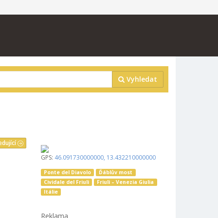
Vyhledat
edující
GPS:
46.091730000000
,
13.432210000000
Ponte del Diavolo
Ďáblův most
Cividale del Friuli
Friuli – Venezia Giulia
Itálie
Reklama