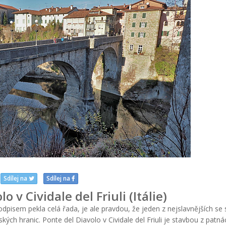
Sdílej na
Sdílej na
o v Cividale del Friuli (Itálie)
dpisem pekla celá řada, je ale pravdou, že jeden z nejslavnějších se 
ch hranic. Ponte del Diavolo v Cividale del Friuli je stavbou z patn