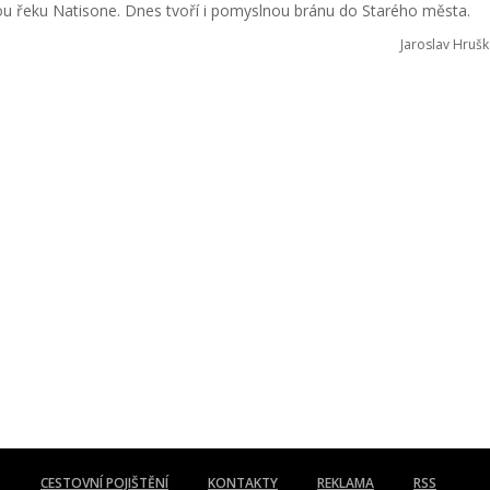
ivou řeku Natisone. Dnes tvoří i pomyslnou bránu do Starého města.
Jaroslav Hrušk
CESTOVNÍ POJIŠTĚNÍ
KONTAKTY
REKLAMA
RSS