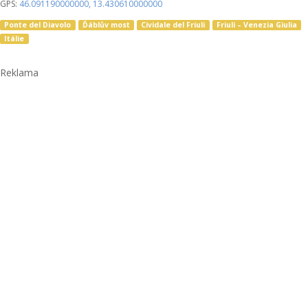
GPS:
46.091190000000
,
13.430610000000
Ponte del Diavolo
Ďáblův most
Cividale del Friuli
Friuli – Venezia Giulia
Itálie
Reklama