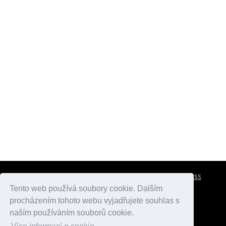
CESTOVNÍ POJIŠTĚNÍ
KONTAKTY
REKLAMA
RSS
Tento web používá soubory cookie. Dalším
procházením tohoto webu vyjadřujete souhlas s
atlasmest.cz
atlaspamatek.info
atlaszemi.info
naším používáním souborů cookie.