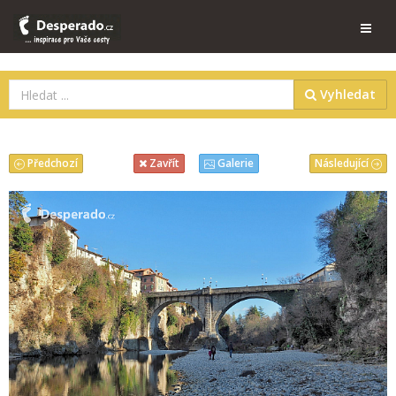
Vyhledat
Předchozí
Následující
Zavřít
Galerie